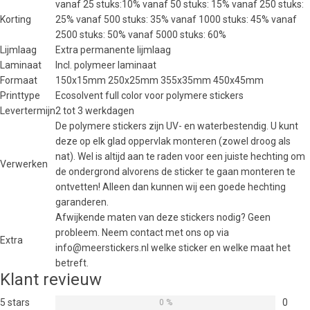
vanaf 25 stuks:10% vanaf 50 stuks: 15% vanaf 250 stuks:
Korting
25% vanaf 500 stuks: 35% vanaf 1000 stuks: 45% vanaf
2500 stuks: 50% vanaf 5000 stuks: 60%
Lijmlaag
Extra permanente lijmlaag
Laminaat
Incl. polymeer laminaat
Formaat
150x15mm 250x25mm 355x35mm 450x45mm
Printtype
Ecosolvent full color voor polymere stickers
Levertermijn
2 tot 3 werkdagen
De polymere stickers zijn UV- en waterbestendig. U kunt
deze op elk glad oppervlak monteren (zowel droog als
nat). Wel is altijd aan te raden voor een juiste hechting om
Verwerken
de ondergrond alvorens de sticker te gaan monteren te
ontvetten! Alleen dan kunnen wij een goede hechting
garanderen.
Afwijkende maten van deze stickers nodig? Geen
probleem. Neem contact met ons op via
Extra
info@meerstickers.nl welke sticker en welke maat het
betreft.
Klant revieuw
5 stars
0
0 %