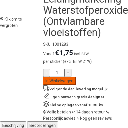
Waterstofperoxide
(Ontvlambare
Klik om te
vergroten
vloeistoffen)
SKU: 1001283
€
1,75
Vanaf
incl. BTW
per sticker (excl. BTW 21%)
Leidingstickers
−
+
Leidingmarkering
In Winkelwagen
Waterstofperoxide
Volgende dag
levering mogelijk
(Ontvlambare
vloeistoffen)
Eigen ontwerp
gratis designer
aantal
Kleine oplages
vanaf 10 stuks
🔒
Veilig betalen
↩️
14 dagen retour
📞
Persoonlijk advies
⭐
Nog geen reviews
Beschrijving
Beoordelingen