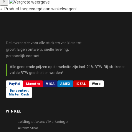
✕
✓
Product toegevoegd aan winkelwagen!
De leverancier voor alle stickers van klein tot
groot. Eigen ontwerp, snelle levering,
persoonlijk contact.
Alle genoemde prijzen op de website zijn incl. 21% BTW. Bij afrekenen
zal de BTW gescheiden worden!
PayPal
Maestro
VISA
AMEX
iDEAL
Wero
Bancontact
Mister Cash
WINKEL
Leiding stickers / Markeringen
Automotive