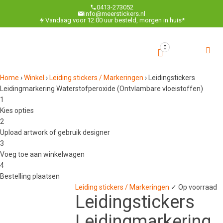
0413-273052
info@meerstickers.nl
Vandaag voor 12.00 uur besteld, morgen in huis*
0
Home
›
Winkel
›
Leiding stickers / Markeringen
›
Leidingstickers
Leidingmarkering Waterstofperoxide (Ontvlambare vloeistoffen)
1
Kies opties
2
Upload artwork of gebruik designer
3
Voeg toe aan winkelwagen
4
Bestelling plaatsen
Leiding stickers / Markeringen
✓ Op voorraad
Leidingstickers
Leidingmarkering