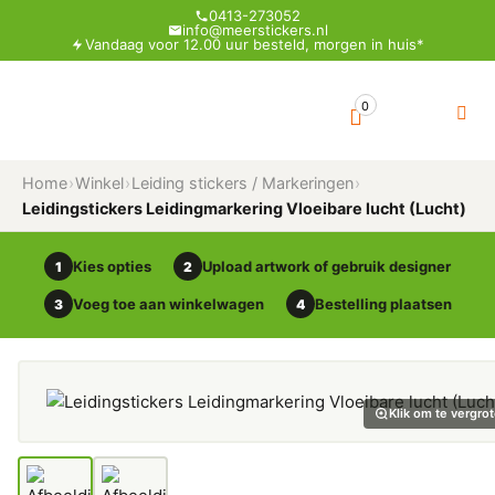
0413-273052
info@meerstickers.nl
Vandaag voor 12.00 uur besteld, morgen in huis*
0
Home
›
Winkel
›
Leiding stickers / Markeringen
›
Leidingstickers Leidingmarkering Vloeibare lucht (Lucht)
Kies opties
Upload artwork of gebruik designer
1
2
Voeg toe aan winkelwagen
Bestelling plaatsen
3
4
Klik om te vergro