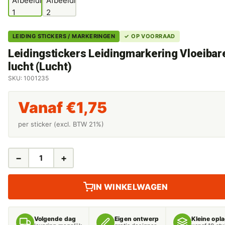
LEIDING STICKERS / MARKERINGEN
✓ OP VOORRAAD
Leidingstickers Leidingmarkering Vloeibar
lucht (Lucht)
SKU: 1001235
Vanaf
€
1,75
per sticker (excl. BTW 21%)
−
+
LEIDINGSTICKERS
LEIDINGMARKERING
VLOEIBARE
IN WINKELWAGEN
LUCHT
(LUCHT)
AANTAL
Volgende dag
Eigen ontwerp
Kleine opl