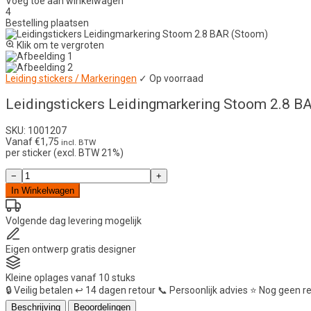
Voeg toe aan winkelwagen
4
Bestelling plaatsen
Klik om te vergroten
Leiding stickers / Markeringen
✓ Op voorraad
Leidingstickers Leidingmarkering Stoom 2.8 B
SKU: 1001207
Vanaf
€
1,75
incl. BTW
per sticker (excl. BTW 21%)
Leidingstickers
−
+
Leidingmarkering
In Winkelwagen
Stoom
2.8
BAR
Volgende dag
levering mogelijk
(Stoom)
aantal
Eigen ontwerp
gratis designer
Kleine oplages
vanaf 10 stuks
🔒
Veilig betalen
↩️
14 dagen retour
📞
Persoonlijk advies
⭐
Nog geen r
Beschrijving
Beoordelingen