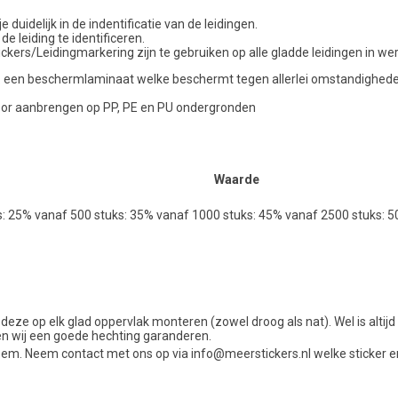
uidelijk in de indentificatie van de leidingen.
de leiding te identificeren.
kers/Leidingmarkering zijn te gebruiken op alle gladde leidingen in we
ncl. een beschermlaminaat welke beschermt tegen allerlei omstandigheden 
voor aanbrengen op PP, PE en PU ondergronden
Waarde
s: 25% vanaf 500 stuks: 35% vanaf 1000 stuks: 45% vanaf 2500 stuks: 
 deze op elk glad oppervlak monteren (zowel droog als nat). Wel is alti
en wij een goede hechting garanderen.
em. Neem contact met ons op via info@meerstickers.nl welke sticker e