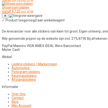
incl. BTW
Showroom platen
Vanaf
€
7,25
incl. BTW
✕
✓
Product toegevoegd aan winkelwagen!
De leverancier voor alle stickers van klein tot groot. Eigen ontwerp, snel
Alle genoemde prijzen op de website zijn incl. 21% BTW. Bij afreken
PayPal
Maestro
VISA
AMEX
iDEAL
Wero
Bancontact
Mister Cash
Winkel
Leiding stickers / Markeringen
Automotive
Pictogram stickers
Keuringsstickers
Afstandstickers
Informatie
Over Ons
Contact
Blog
Mijn Account