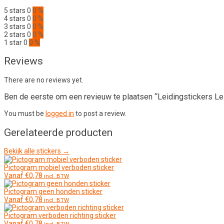
5 stars
0
0 %
4 stars
0
0 %
3 stars
0
0 %
2 stars
0
0 %
1 star
0
0 %
Reviews
There are no reviews yet.
Ben de eerste om een revieuw te plaatsen “Leidingstickers L
You must be
logged in
to post a review.
Gerelateerde producten
Bekijk alle stickers →
Pictogram mobiel verboden sticker
Vanaf
€
0,78
incl. BTW
Pictogram geen honden sticker
Vanaf
€
0,78
incl. BTW
Pictogram verboden richting sticker
Vanaf
€
0,78