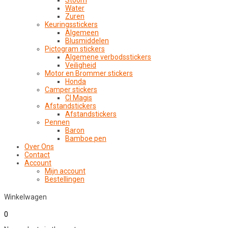
Stoom
Water
Zuren
Keuringsstickers
Algemeen
Blusmiddelen
Pictogram stickers
Algemene verbodsstickers
Veiligheid
Motor en Brommer stickers
Honda
Camper stickers
CI Magis
Afstandstickers
Afstandstickers
Pennen
Baron
Bamboe pen
Over Ons
Contact
Account
Mijn account
Bestellingen
Winkelwagen
0