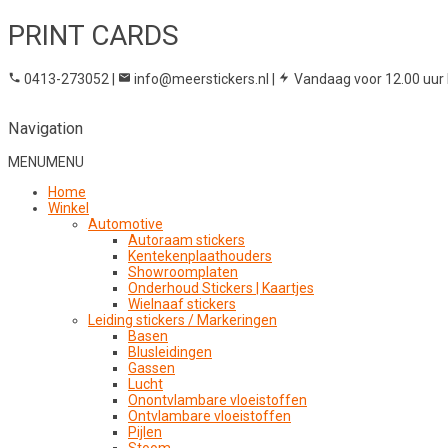
PRINT CARDS
0413-273052
|
info@meerstickers.nl
|
Vandaag voor 12.00 uur 
Navigation
MENU
MENU
Home
Winkel
Automotive
Autoraam stickers
Kentekenplaathouders
Showroomplaten
Onderhoud Stickers | Kaartjes
Wielnaaf stickers
Leiding stickers / Markeringen
Basen
Blusleidingen
Gassen
Lucht
Onontvlambare vloeistoffen
Ontvlambare vloeistoffen
Pijlen