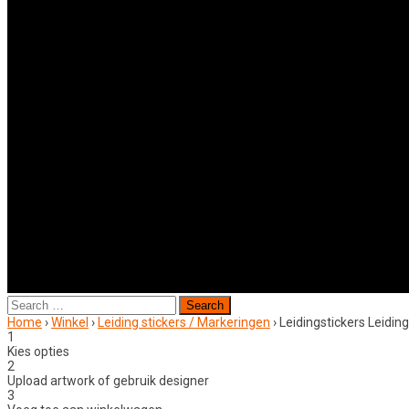
Search
for:
Home
›
Winkel
›
Leiding stickers / Markeringen
›
Leidingstickers Leidi
1
Kies opties
2
Upload artwork of gebruik designer
3