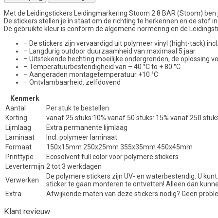
Met de Leidingstickers Leidingmarkering Stoom 2.8 BAR (Stoom) ben je d
De stickers stellen je in staat om de richting te herkennen en de stof in 
De gebruikte kleur is conform de algemene normering en de Leidingstic
– De stickers zijn vervaardigd uit polymeer vinyl (hight-tack) i
– Langdurig outdoor duurzaamheid van maximaal 5 jaar
– Uitstekende hechting moeilijke ondergronden, de oplossing 
– Temperatuurbestendigheid van – 40 °C to + 80 °C
– Aangeraden montagetemperatuur +10 °C
– Ontvlambaarheid: zelfdovend
Kenmerk
Aantal
Per stuk te bestellen
Korting
vanaf 25 stuks:10% vanaf 50 stuks: 15% vanaf 250 stuk
Lijmlaag
Extra permanente lijmlaag
Laminaat
Incl. polymeer laminaat
Formaat
150x15mm 250x25mm 355x35mm 450x45mm
Printtype
Ecosolvent full color voor polymere stickers
Levertermijn
2 tot 3 werkdagen
De polymere stickers zijn UV- en waterbestendig. U kunt
Verwerken
sticker te gaan monteren te ontvetten! Alleen dan kunn
Extra
Afwijkende maten van deze stickers nodig? Geen proble
Klant revieuw