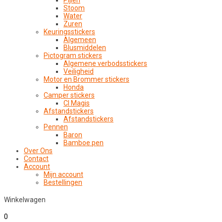
Pijlen
Stoom
Water
Zuren
Keuringsstickers
Algemeen
Blusmiddelen
Pictogram stickers
Algemene verbodsstickers
Veiligheid
Motor en Brommer stickers
Honda
Camper stickers
CI Magis
Afstandstickers
Afstandstickers
Pennen
Baron
Bamboe pen
Over Ons
Contact
Account
Mijn account
Bestellingen
Winkelwagen
0