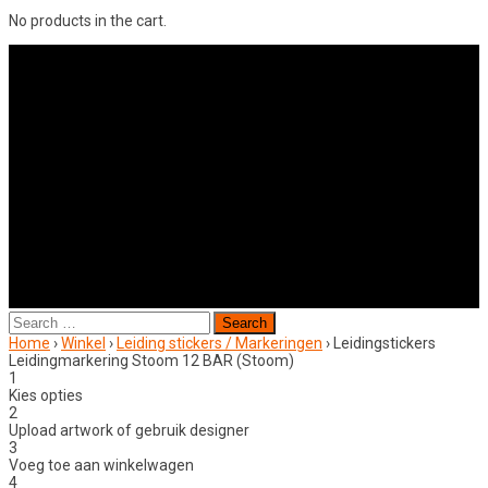
No products in the cart.
Search
for:
Home
›
Winkel
›
Leiding stickers / Markeringen
›
Leidingstickers
Leidingmarkering Stoom 12 BAR (Stoom)
1
Kies opties
2
Upload artwork of gebruik designer
3
Voeg toe aan winkelwagen
4