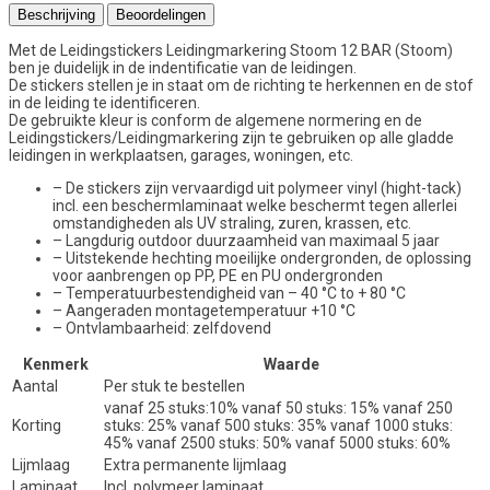
Beschrijving
Beoordelingen
Met de Leidingstickers Leidingmarkering Stoom 12 BAR (Stoom)
ben je duidelijk in de indentificatie van de leidingen.
De stickers stellen je in staat om de richting te herkennen en de stof
in de leiding te identificeren.
De gebruikte kleur is conform de algemene normering en de
Leidingstickers/Leidingmarkering zijn te gebruiken op alle gladde
leidingen in werkplaatsen, garages, woningen, etc.
– De stickers zijn vervaardigd uit polymeer vinyl (hight-tack)
incl. een beschermlaminaat welke beschermt tegen allerlei
omstandigheden als UV straling, zuren, krassen, etc.
– Langdurig outdoor duurzaamheid van maximaal 5 jaar
– Uitstekende hechting moeilijke ondergronden, de oplossing
voor aanbrengen op PP, PE en PU ondergronden
– Temperatuurbestendigheid van – 40 °C to + 80 °C
– Aangeraden montagetemperatuur +10 °C
– Ontvlambaarheid: zelfdovend
Kenmerk
Waarde
Aantal
Per stuk te bestellen
vanaf 25 stuks:10% vanaf 50 stuks: 15% vanaf 250
Korting
stuks: 25% vanaf 500 stuks: 35% vanaf 1000 stuks:
45% vanaf 2500 stuks: 50% vanaf 5000 stuks: 60%
Lijmlaag
Extra permanente lijmlaag
Laminaat
Incl. polymeer laminaat