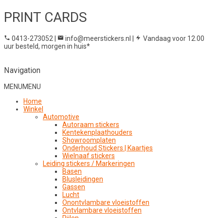
PRINT CARDS
0413-273052
|
info@meerstickers.nl
|
Vandaag voor 12.00
uur besteld, morgen in huis*
Navigation
MENU
MENU
Home
Winkel
Automotive
Autoraam stickers
Kentekenplaathouders
Showroomplaten
Onderhoud Stickers | Kaartjes
Wielnaaf stickers
Leiding stickers / Markeringen
Basen
Blusleidingen
Gassen
Lucht
Onontvlambare vloeistoffen
Ontvlambare vloeistoffen