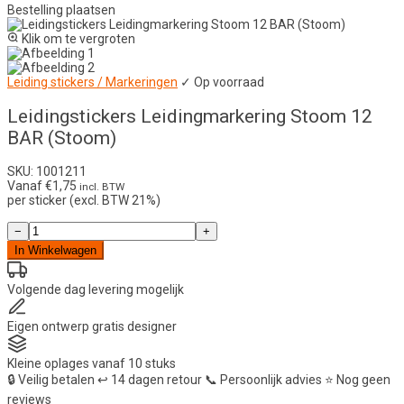
Bestelling plaatsen
Klik om te vergroten
Leiding stickers / Markeringen
✓ Op voorraad
Leidingstickers Leidingmarkering Stoom 12
BAR (Stoom)
SKU: 1001211
Vanaf
€
1,75
incl. BTW
per sticker (excl. BTW 21%)
Leidingstickers
−
+
Leidingmarkering
In Winkelwagen
Stoom
12
BAR
Volgende dag
levering mogelijk
(Stoom)
aantal
Eigen ontwerp
gratis designer
Kleine oplages
vanaf 10 stuks
🔒
Veilig betalen
↩️
14 dagen retour
📞
Persoonlijk advies
⭐
Nog geen
reviews