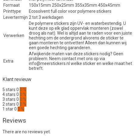
Formaat
150x15mm 250x25mm 355x35mm 450x45mm
Printtype
Ecosolvent full color voor polymere stickers
Levertermijn
2 tot 3 werkdagen
De polymere stickers zijn UV- en waterbestendig. U
kunt deze op elk glad oppervlak monteren (zowel
droog als nat). Wel is altijd aan te raden voor een juiste
Verwerken
hechting om de ondergrond alvorens de sticker te
gaan monteren te ontvetten! Alleen dan kunnen wij
een goede hechting garanderen.
Afwijkende maten van deze stickers nodig? Geen
probleem. Neem contact met ons op via
Extra
info@meerstickers.nl welke sticker en welke maat het
betreft.
Klant revieuw
5 stars
0
0 %
4 stars
0
0 %
3 stars
0
0 %
2 stars
0
0 %
1 star
0
0 %
Reviews
There are no reviews yet.