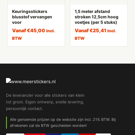
Keuringsstickers
1,5 meter afstand
blusstof vervangen
stroken 12,5cm hoog
voor
voetjes (per 5 stuks)
Vanaf
€
45,00
Vanaf
€
25,41
incl.
incl.
BTW
BTW
De leverancier voor alle stickers van klein
tot groot. Eigen ontwerp, snelle levering,
persoonlijk contact.
Alle genoemde prijzen op de website zijn incl. 21% BTW. Bij
afrekenen zal de BTW gescheiden worden!