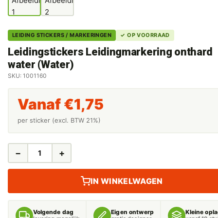
LEIDING STICKERS / MARKERINGEN
✓ OP VOORRAAD
Leidingstickers Leidingmarkering onthard
water (Water)
SKU: 1001160
Vanaf
€
1,75
per sticker (excl. BTW 21%)
−
+
LEIDINGSTICKERS
LEIDINGMARKERING
ONTHARD
IN WINKELWAGEN
WATER
(WATER)
AANTAL
Volgende dag
Eigen ontwerp
Kleine opl