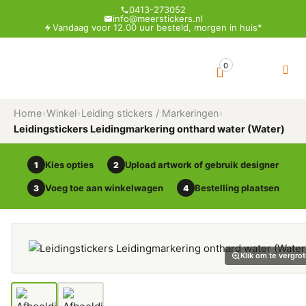
0413-273052
info@meerstickers.nl
Vandaag voor 12.00 uur besteld, morgen in huis*
0
Home
›
Winkel
›
Leiding stickers / Markeringen
›
Leidingstickers Leidingmarkering onthard water (Water)
Kies opties
Upload artwork of gebruik designer
1
2
Voeg toe aan winkelwagen
Bestelling plaatsen
3
4
Klik om te vergro