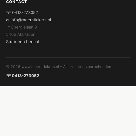
CONTACT
☏ 0413-273052
✉ info@meerstickers.nl
📍 Energielaan 9
5405 AD, Uden
Stuur een bericht
© 2026 www.meerstickers.nl – Alle rechten voorbehouden
☏ 0413-273052