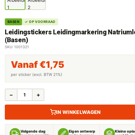
BASEN
✓ OP VOORRAAD
Leidingstickers Leidingmarkering Natrium
(Basen)
SKU: 1001321
Vanaf
€
1,75
per sticker (excl. BTW 21%)
−
+
LEIDINGSTICKERS
LEIDINGMARKERING
NATRIUMLOOG
IN WINKELWAGEN
(BASEN)
AANTAL
Volgende dag
Eigen ontwerp
Kleine opl