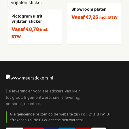
Showroom platen
Pictogram uitrit
Vanaf
€
7,25
incl. BTW
vrijlaten sticker
Vanaf
€
0,78
incl.
BTW
De leverancier voor alle stickers van klein
tot groot. Eigen ontwerp, snelle levering,
persoonlijk contact.
Alle genoemde prijzen op de website zijn incl. 21% BTW. Bij
afrekenen zal de BTW gescheiden worden!