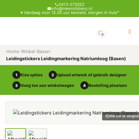
0413-273052
info@meerstickers.nl
Vandaag voor 12.00 uur besteld, morgen in huis*
0
Home
›
Winkel
›
Basen
›
Leidingstickers Leidingmarkering Natriumloog (Basen)
Kies opties
Upload artwork of gebruik designer
1
2
Voeg toe aan winkelwagen
Bestelling plaatsen
3
4
Klik om te vergro