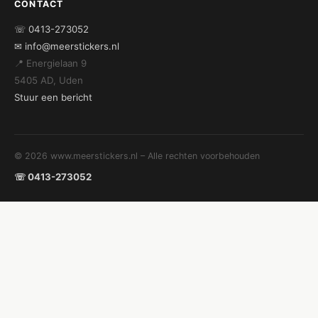
CONTACT
☏ 0413-273052
✉ info@meerstickers.nl
📍 Energielaan 9
5405 AD, Uden
Stuur een bericht
© 2026 www.meerstickers.nl – Alle rechten voorbehouden
☏ 0413-273052