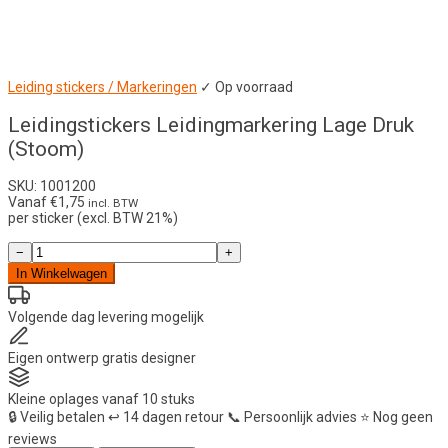
Leiding stickers / Markeringen
✓ Op voorraad
Leidingstickers Leidingmarkering Lage Druk
(Stoom)
SKU: 1001200
Vanaf
€
1,75
incl. BTW
per sticker (excl. BTW 21%)
Leidingstickers
−
+
Leidingmarkering
In Winkelwagen
Lage
Druk
(Stoom)
Volgende dag
levering mogelijk
aantal
Eigen ontwerp
gratis designer
Kleine oplages
vanaf 10 stuks
🔒
Veilig betalen
↩️
14 dagen retour
📞
Persoonlijk advies
⭐
Nog geen
reviews