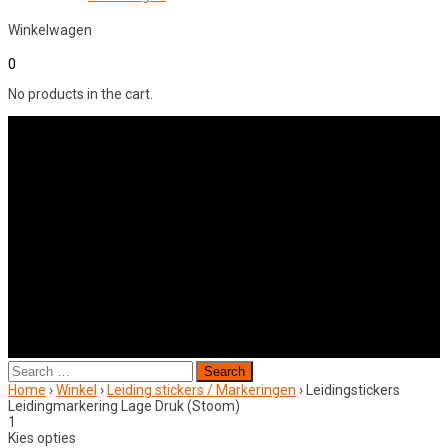
Winkelwagen
0
No products in the cart.
Search
for:
Home
›
Winkel
›
Leiding stickers / Markeringen
›
Leidingstickers
Leidingmarkering Lage Druk (Stoom)
1
Kies opties