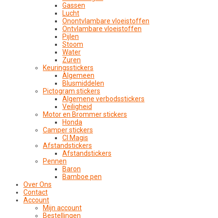
Gassen
Lucht
Onontvlambare vloeistoffen
Ontvlambare vloeistoffen
Pijlen
Stoom
Water
Zuren
Keuringsstickers
Algemeen
Blusmiddelen
Pictogram stickers
Algemene verbodsstickers
Veiligheid
Motor en Brommer stickers
Honda
Camper stickers
CI Magis
Afstandstickers
Afstandstickers
Pennen
Baron
Bamboe pen
Over Ons
Contact
Account
Mijn account
Bestellingen