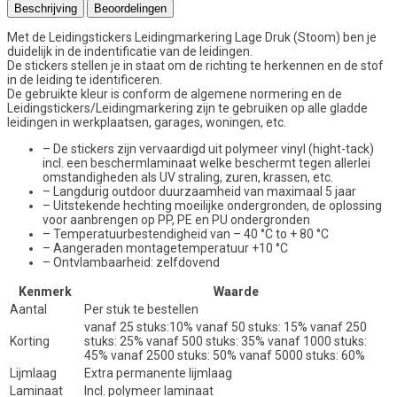
Beschrijving
Beoordelingen
Met de Leidingstickers Leidingmarkering Lage Druk (Stoom) ben je
duidelijk in de indentificatie van de leidingen.
De stickers stellen je in staat om de richting te herkennen en de stof
in de leiding te identificeren.
De gebruikte kleur is conform de algemene normering en de
Leidingstickers/Leidingmarkering zijn te gebruiken op alle gladde
leidingen in werkplaatsen, garages, woningen, etc.
– De stickers zijn vervaardigd uit polymeer vinyl (hight-tack)
incl. een beschermlaminaat welke beschermt tegen allerlei
omstandigheden als UV straling, zuren, krassen, etc.
– Langdurig outdoor duurzaamheid van maximaal 5 jaar
– Uitstekende hechting moeilijke ondergronden, de oplossing
voor aanbrengen op PP, PE en PU ondergronden
– Temperatuurbestendigheid van – 40 °C to + 80 °C
– Aangeraden montagetemperatuur +10 °C
– Ontvlambaarheid: zelfdovend
Kenmerk
Waarde
Aantal
Per stuk te bestellen
vanaf 25 stuks:10% vanaf 50 stuks: 15% vanaf 250
Korting
stuks: 25% vanaf 500 stuks: 35% vanaf 1000 stuks:
45% vanaf 2500 stuks: 50% vanaf 5000 stuks: 60%
Lijmlaag
Extra permanente lijmlaag
Laminaat
Incl. polymeer laminaat