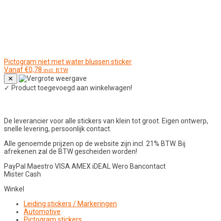
Pictogram niet met water blussen sticker
Vanaf
€
0,78
incl. BTW
✕
✓
Product toegevoegd aan winkelwagen!
De leverancier voor alle stickers van klein tot groot. Eigen ontwerp,
snelle levering, persoonlijk contact.
Alle genoemde prijzen op de website zijn incl. 21% BTW. Bij
afrekenen zal de BTW gescheiden worden!
PayPal
Maestro
VISA
AMEX
iDEAL
Wero
Bancontact
Mister Cash
Winkel
Leiding stickers / Markeringen
Automotive
Pictogram stickers