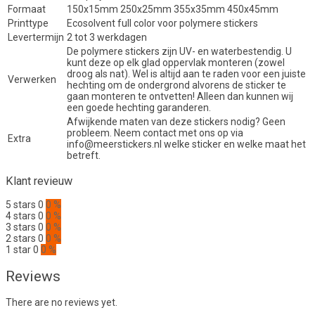
Formaat
150x15mm 250x25mm 355x35mm 450x45mm
Printtype
Ecosolvent full color voor polymere stickers
Levertermijn
2 tot 3 werkdagen
De polymere stickers zijn UV- en waterbestendig. U
kunt deze op elk glad oppervlak monteren (zowel
droog als nat). Wel is altijd aan te raden voor een juiste
Verwerken
hechting om de ondergrond alvorens de sticker te
gaan monteren te ontvetten! Alleen dan kunnen wij
een goede hechting garanderen.
Afwijkende maten van deze stickers nodig? Geen
probleem. Neem contact met ons op via
Extra
info@meerstickers.nl welke sticker en welke maat het
betreft.
Klant revieuw
5 stars
0
0 %
4 stars
0
0 %
3 stars
0
0 %
2 stars
0
0 %
1 star
0
0 %
Reviews
There are no reviews yet.