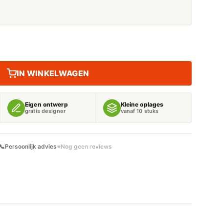
IN WINKELWAGEN
Eigen ontwerp
Kleine oplages
gratis designer
vanaf 10 stuks
📞
Persoonlijk advies
⭐
Nog geen reviews