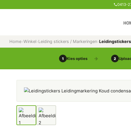
0413-2
HO
Home
›
Winkel
›
Leiding stickers / Markeringen
›
Leidingsticker
Kies opties
Upload
1
2