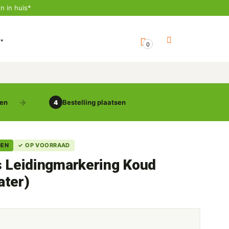
n in huis*
0
gen
Bestelling plaatsen
4
GEN
✓ OP VOORRAAD
s Leidingmarkering Koud
ater)
5