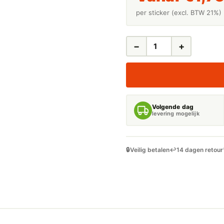
per sticker (excl. BTW 21%)
−
+
LEIDINGSTICKERS
LEIDINGMARKERING
KOUD
CONDENSAAT
(WATER)
AANTAL
Volgende dag
levering mogelijk
🔒
Veilig betalen
↩️
14 dagen retour