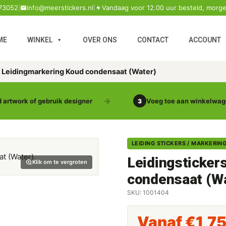
73052
|
info@meerstickers.nl
|
Vandaag voor 12.00 uur besteld, morge
ME
WINKEL
OVER ONS
CONTACT
ACCOUNT
s Leidingmarkering Koud condensaat (Water)
 artwork of gebruik designer
Voeg toe aan winkelwa
3
LEIDING STICKERS / MARKERIN
Leidingsticker
Klik om te vergroten
condensaat (W
SKU: 1001404
Vanaf
€
1,7