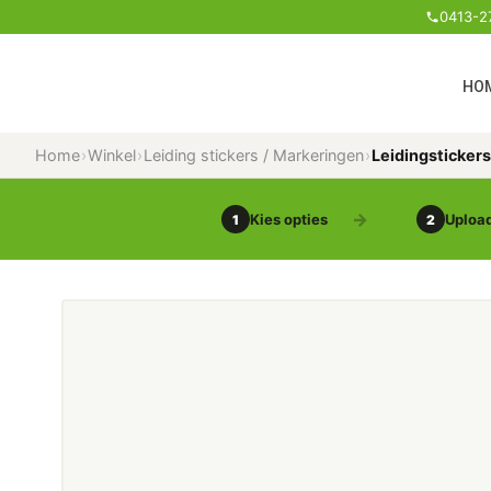
0413-2
HO
Home
›
Winkel
›
Leiding stickers / Markeringen
›
Leidingsticker
Kies opties
Upload
1
2