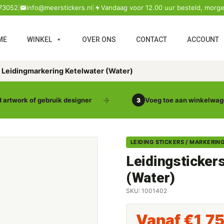
73052
|
info@meerstickers.nl
|
Vandaag voor 12.00 uur besteld, morge
ME
WINKEL
OVER ONS
CONTACT
ACCOUNT
s Leidingmarkering Ketelwater (Water)
 artwork of gebruik designer
Voeg toe aan winkelwa
3
LEIDING STICKERS / MARKERIN
Leidingsticker
(Water)
SKU: 1001402
Vanaf
€
1,7