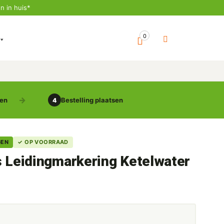
n in huis*
0
gen
Bestelling plaatsen
4
GEN
✓ OP VOORRAAD
s Leidingmarkering Ketelwater
5