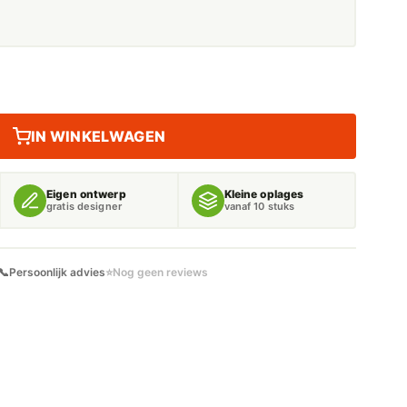
IN WINKELWAGEN
Eigen ontwerp
Kleine oplages
gratis designer
vanaf 10 stuks
📞
Persoonlijk advies
⭐
Nog geen reviews