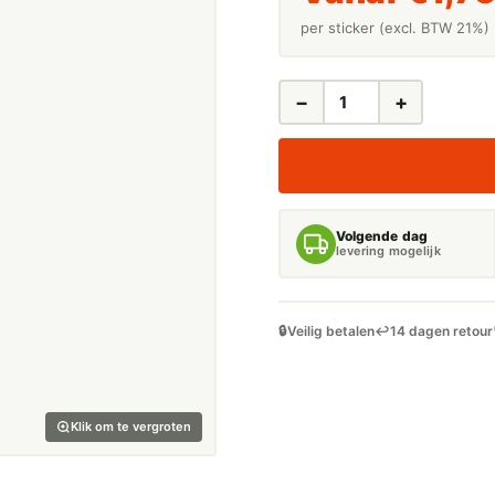
per sticker (excl. BTW 21%)
−
+
LEIDINGSTICKERS
LEIDINGMARKERING
KETELWATER
(WATER)
AANTAL
Volgende dag
levering mogelijk
🔒
Veilig betalen
↩️
14 dagen retour
Klik om te vergroten