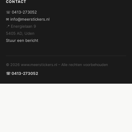
CONTACT
☏ 0413-273052
✉ info@meerstickers.nl
📍 Energielaan 9
5405 AD, Uden
Stuur een bericht
© 2026 www.meerstickers.nl – Alle rechten voorbehouden
☏ 0413-273052