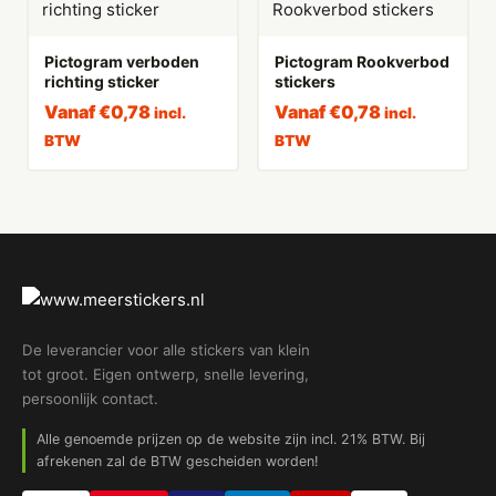
Pictogram verboden
Pictogram Rookverbod
richting sticker
stickers
Vanaf
€
0,78
Vanaf
€
0,78
incl.
incl.
BTW
BTW
De leverancier voor alle stickers van klein
tot groot. Eigen ontwerp, snelle levering,
persoonlijk contact.
Alle genoemde prijzen op de website zijn incl. 21% BTW. Bij
afrekenen zal de BTW gescheiden worden!