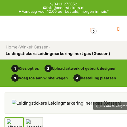
0413-273052
info@meerstickers.nl
Vandaag voor 12.00 uur besteld, morgen in huis*
0
Home
›
Winkel
›
Gassen
›
Leidingstickers Leidingmarkering Inert gas (Gassen)
Kies opties
Upload artwork of gebruik designer
1
2
Voeg toe aan winkelwagen
Bestelling plaatsen
3
4
Klik om te vergro