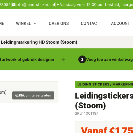
73052
|
info@meerstickers.nl
|
Vandaag voor 12.00 uur besteld, morge
ME
WINKEL
OVER ONS
CONTACT
ACCOUNT
s Leidingmarkering HD Stoom (Stoom)
 artwork of gebruik designer
Voeg toe aan winkelwa
3
LEIDING STICKERS / MARKERIN
Leidingsticker
Klik om te vergroten
(Stoom)
SKU: 1001197
Vanaf
€
1,7