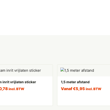
inrit vrijlaten sticker
1,5 meter afstand
0,78
Vanaf
€
5,95
incl. BTW
incl. BTW