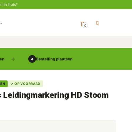
n in huis*
0
gen
Bestelling plaatsen
4
GEN
✓ OP VOORRAAD
s Leidingmarkering HD Stoom
5