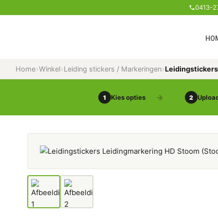
0413-2
HO
Home
›
Winkel
›
Leiding stickers / Markeringen
›
Leidingsticker
Kies opties
Upload
1
2