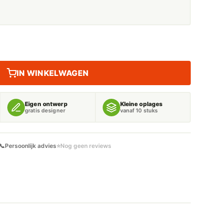
IN WINKELWAGEN
Eigen ontwerp
Kleine oplages
gratis designer
vanaf 10 stuks
📞
Persoonlijk advies
⭐
Nog geen reviews