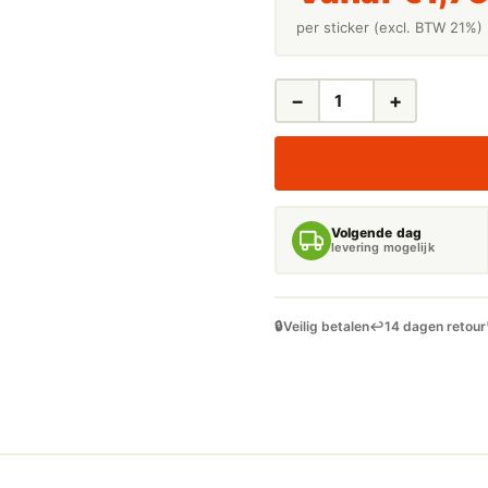
per sticker (excl. BTW 21%)
−
+
LEIDINGSTICKERS
LEIDINGMARKERING
HD
STOOM
(STOOM)
AANTAL
Volgende dag
levering mogelijk
🔒
Veilig betalen
↩️
14 dagen retour