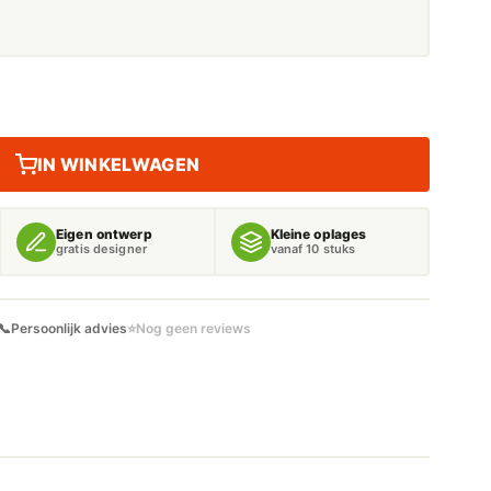
IN WINKELWAGEN
Eigen ontwerp
Kleine oplages
gratis designer
vanaf 10 stuks
📞
Persoonlijk advies
⭐
Nog geen reviews