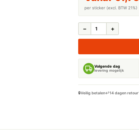
per sticker (excl. BTW 21%)
−
+
LEIDINGSTICKERS
LEIDINGMARKERING
FUEL
(ONTVLAMBARE
VLOEISTOFFEN)
AANTAL
Volgende dag
levering mogelijk
🔒
Veilig betalen
↩️
14 dagen retour