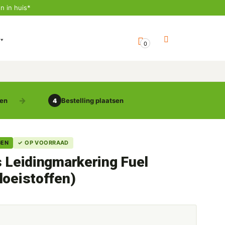
n in huis*
0
gen
Bestelling plaatsen
4
GEN
✓ OP VOORRAAD
s Leidingmarkering Fuel
loeistoffen)
5