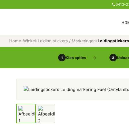
0413-2
HO
Home
›
Winkel
›
Leiding stickers / Markeringen
›
Leidingstickers
Kies opties
Upload
1
2