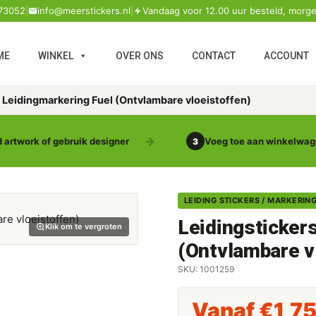
73052
|
info@meerstickers.nl
|
Vandaag voor 12.00 uur besteld, morge
ME
WINKEL
OVER ONS
CONTACT
ACCOUNT
 Leidingmarkering Fuel (Ontvlambare vloeistoffen)
 artwork of gebruik designer
Voeg toe aan winkelwa
3
LEIDING STICKERS / MARKERIN
Leidingsticker
Klik om te vergroten
(Ontvlambare v
SKU: 1001259
Vanaf
€
1,7