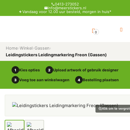
0413-273052
info@meerstickers.nl
Vandaag voor 12.00 uur besteld, morgen in huis*
0
Home
›
Winkel
›
Gassen
›
Leidingstickers Leidingmarkering Freon (Gassen)
Kies opties
Upload artwork of gebruik designer
1
2
Voeg toe aan winkelwagen
Bestelling plaatsen
3
4
Klik om te vergro