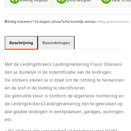
levering mogelijk
gratis designer
vanaf 10 st
🔒
Veilig betalen
↩️
14 dagen retour
📞
Persoonlijk advies
⭐
Nog geen reviews
Beschrijving
Beoordelingen
Met de Leidingstickers Leidingmarkering Freon (Gassen)
ben je duidelijk in de indentificatie van de leidingen.
De stickers stellen je in staat om de richting te herkennen
en de stof in de leiding te identificeren.
De gebruikte kleur is conform de algemene normering en
de Leidingstickers/Leidingmarkering zijn te gebruiken op
alle gladde leidingen in werkplaatsen, garages, woningen,
etc.
– De stickers zijn vervaardigd uit polymeer vinyl (hight-