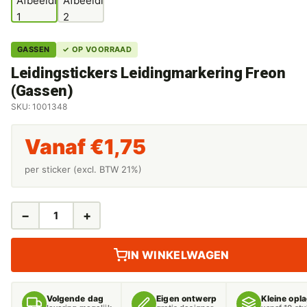
GASSEN
✓ OP VOORRAAD
Leidingstickers Leidingmarkering Freon
(Gassen)
SKU: 1001348
Vanaf
€
1,75
per sticker (excl. BTW 21%)
−
+
LEIDINGSTICKERS
LEIDINGMARKERING
FREON
IN WINKELWAGEN
(GASSEN)
AANTAL
Volgende dag
Eigen ontwerp
Kleine opl