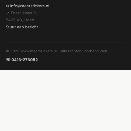
✉ info@meerstickers.nl
📍 Energielaan 9
5405 AD, Uden
Stuur een bericht
© 2026 www.meerstickers.nl – Alle rechten voorbehouden
☏ 0413-273052