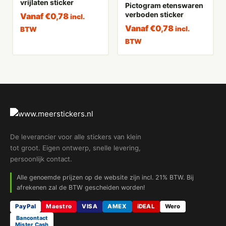
vrijlaten sticker
Pictogram etenswaren
verboden sticker
Vanaf
€
0,78
incl.
Vanaf
€
0,78
incl.
BTW
BTW
De leverancier voor alle stickers van klein
tot groot. Eigen ontwerp, snelle levering,
persoonlijk contact.
Alle genoemde prijzen op de website zijn incl. 21% BTW. Bij
afrekenen zal de BTW gescheiden worden!
PayPal
Maestro
VISA
AMEX
iDEAL
Wero
Bancontact
Mister Cash