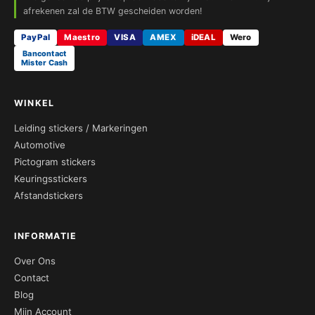
afrekenen zal de BTW gescheiden worden!
PayPal
Maestro
VISA
AMEX
iDEAL
Wero
Bancontact
Mister Cash
WINKEL
Leiding stickers / Markeringen
Automotive
Pictogram stickers
Keuringsstickers
Afstandstickers
INFORMATIE
Over Ons
Contact
Blog
Mijn Account