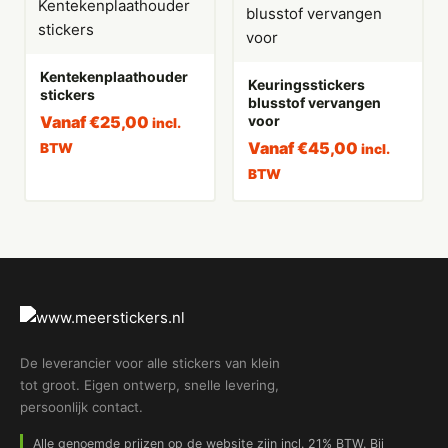
Kentekenplaathouder
Keuringsstickers
stickers
blusstof vervangen
Vanaf
€
25,00
voor
incl.
Vanaf
€
45,00
BTW
incl.
BTW
De leverancier voor alle stickers van klein
tot groot. Eigen ontwerp, snelle levering,
persoonlijk contact.
Alle genoemde prijzen op de website zijn incl. 21% BTW. Bij