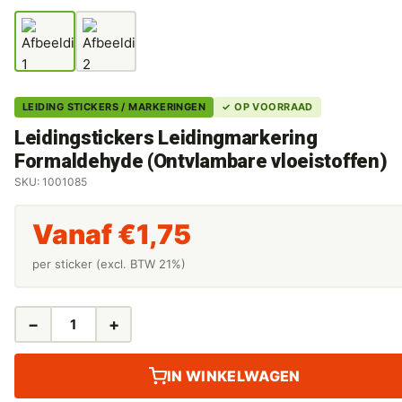
LEIDING STICKERS / MARKERINGEN
✓ OP VOORRAAD
Leidingstickers Leidingmarkering
Formaldehyde (Ontvlambare vloeistoffen)
SKU: 1001085
Vanaf
€
1,75
per sticker (excl. BTW 21%)
−
+
LEIDINGSTICKERS
LEIDINGMARKERING
FORMALDEHYDE
IN WINKELWAGEN
(ONTVLAMBARE