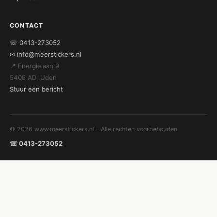
CONTACT
☏ 0413-273052
✉ info@meerstickers.nl
📍 Energielaan 9
5405 AD, Uden
Stuur een bericht
© 2026 www.meerstickers.nl – Alle rechten voorbehouden
☏ 0413-273052