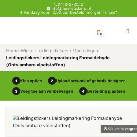
0413-273052
info@meerstickers.nl
Vandaag voor 12.00 uur besteld, morgen in huis*
0
Home
›
Winkel
›
Leiding stickers / Markeringen
›
Leidingstickers Leidingmarkering Formaldehyde
(Ontvlambare vloeistoffen)
Kies opties
Upload artwork of gebruik designer
1
2
Voeg toe aan winkelwagen
Bestelling plaatsen
3
4
Klik om te vergro