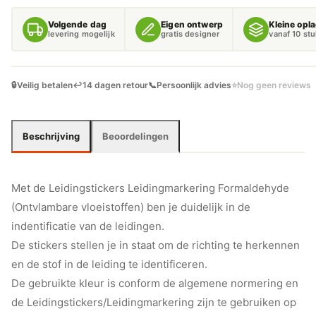
VLOEISTOFFEN)
AANTAL
Volgende dag
Eigen ontwerp
Kleine opl
levering mogelijk
gratis designer
vanaf 10 st
🔒
Veilig betalen
↩️
14 dagen retour
📞
Persoonlijk advies
⭐
Nog geen reviews
Beschrijving
Beoordelingen
Met de Leidingstickers Leidingmarkering Formaldehyde
(Ontvlambare vloeistoffen) ben je duidelijk in de
indentificatie van de leidingen.
De stickers stellen je in staat om de richting te herkennen
en de stof in de leiding te identificeren.
De gebruikte kleur is conform de algemene normering en
de Leidingstickers/Leidingmarkering zijn te gebruiken op