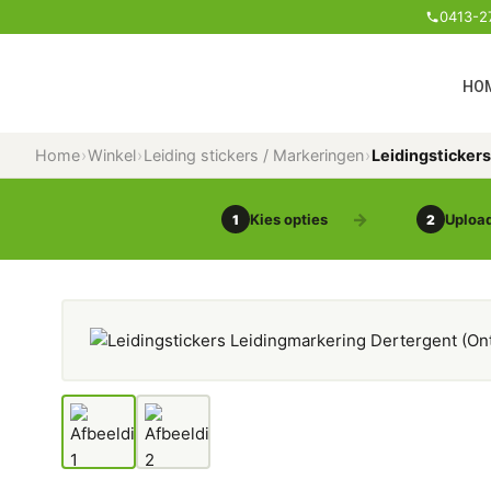
0413-2
HO
Home
›
Winkel
›
Leiding stickers / Markeringen
›
Leidingsticker
Kies opties
Upload
1
2