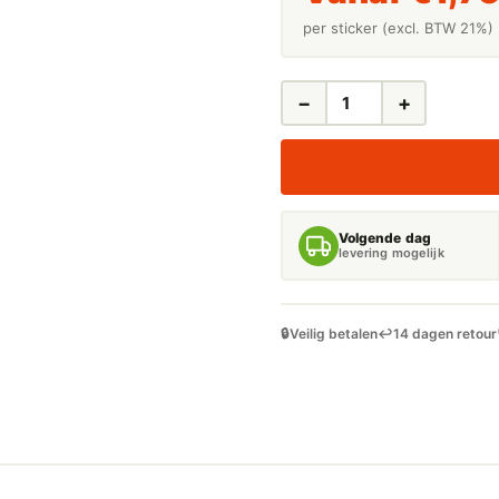
per sticker (excl. BTW 21%)
−
+
LEIDINGSTICKERS
LEIDINGMARKERING
DERTERGENT
(ONTVLAMBARE
VLOEISTOFFEN)
AANTAL
Volgende dag
levering mogelijk
🔒
Veilig betalen
↩️
14 dagen retour