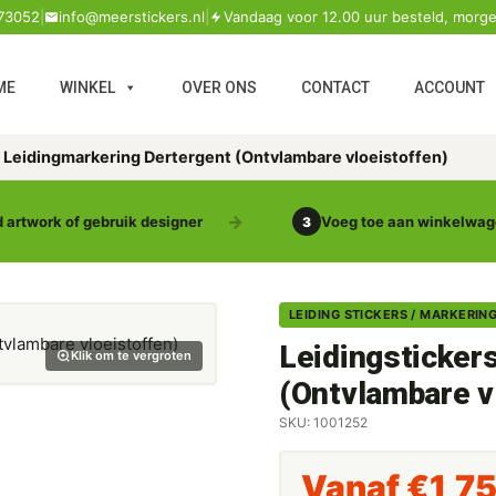
73052
|
info@meerstickers.nl
|
Vandaag voor 12.00 uur besteld, morge
ME
WINKEL
OVER ONS
CONTACT
ACCOUNT
s Leidingmarkering Dertergent (Ontvlambare vloeistoffen)
 artwork of gebruik designer
Voeg toe aan winkelwa
3
LEIDING STICKERS / MARKERIN
Leidingsticker
Klik om te vergroten
(Ontvlambare v
SKU: 1001252
Vanaf
€
1,7