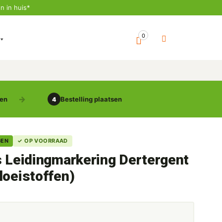
n in huis*
0
gen
Bestelling plaatsen
4
GEN
✓ OP VOORRAAD
s Leidingmarkering Dertergent
loeistoffen)
5