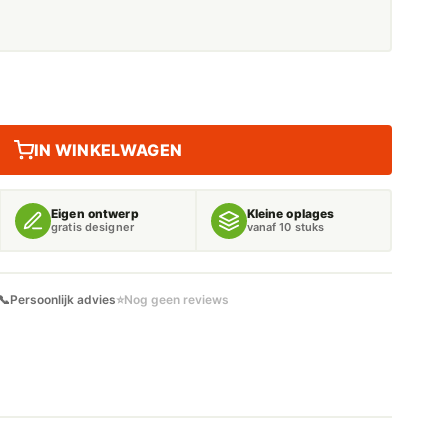
IN WINKELWAGEN
Eigen ontwerp
Kleine oplages
gratis designer
vanaf 10 stuks
📞
Persoonlijk advies
⭐
Nog geen reviews