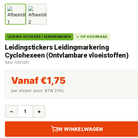
LEIDING STICKERS / MARKERINGEN
✓ OP VOORRAAD
Leidingstickers Leidingmarkering
Cyclohexeen (Ontvlambare vloeistoffen)
SKU: 1001251
Vanaf
€
1,75
per sticker (excl. BTW 21%)
−
+
LEIDINGSTICKERS
LEIDINGMARKERING
CYCLOHEXEEN
IN WINKELWAGEN
(ONTVLAMBARE