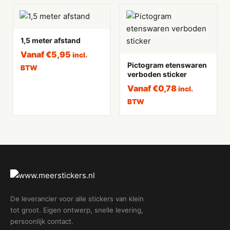
1,5 meter afstand
Vanaf
€
5,95
incl.
Pictogram etenswaren
BTW
verboden sticker
Vanaf
€
0,78
incl.
BTW
De leverancier voor alle stickers van klein
tot groot. Eigen ontwerp, snelle levering,
persoonlijk contact.