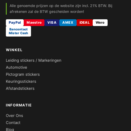
Alle genoemde prijzen op de website zijn incl. 21% BTW. Bij
afrekenen zal de BTW gescheiden worden!
PayPal
Maestro
VISA
AMEX
iDEAL
Wero
Bancontact
Mister Cash
WINKEL
Leiding stickers / Markeringen
Automotive
Pictogram stickers
Keuringsstickers
Afstandstickers
INFORMATIE
Over Ons
Contact
Blog