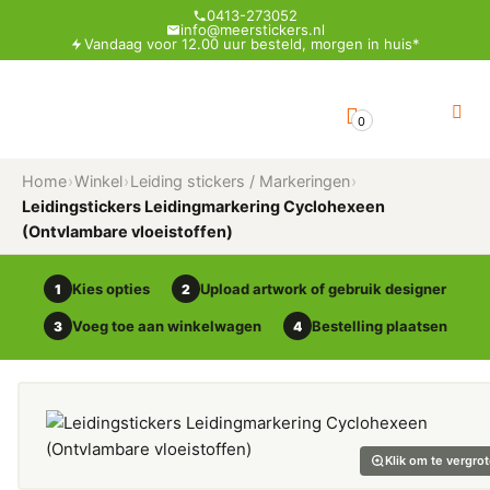
0413-273052
info@meerstickers.nl
Vandaag voor 12.00 uur besteld, morgen in huis*
0
Home
›
Winkel
›
Leiding stickers / Markeringen
›
Leidingstickers Leidingmarkering Cyclohexeen
(Ontvlambare vloeistoffen)
Kies opties
Upload artwork of gebruik designer
1
2
Voeg toe aan winkelwagen
Bestelling plaatsen
3
4
Klik om te vergro