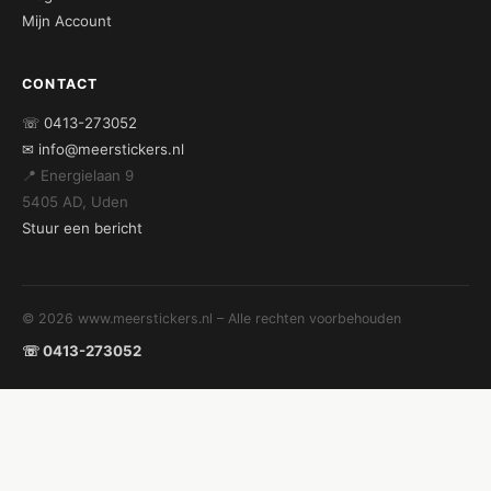
Mijn Account
CONTACT
☏ 0413-273052
✉ info@meerstickers.nl
📍 Energielaan 9
5405 AD, Uden
Stuur een bericht
© 2026 www.meerstickers.nl – Alle rechten voorbehouden
☏ 0413-273052