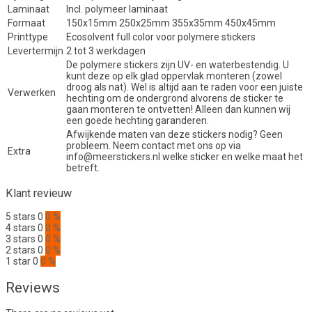
Laminaat
Incl. polymeer laminaat
Formaat
150x15mm 250x25mm 355x35mm 450x45mm
Printtype
Ecosolvent full color voor polymere stickers
Levertermijn
2 tot 3 werkdagen
De polymere stickers zijn UV- en waterbestendig. U
kunt deze op elk glad oppervlak monteren (zowel
droog als nat). Wel is altijd aan te raden voor een juiste
Verwerken
hechting om de ondergrond alvorens de sticker te
gaan monteren te ontvetten! Alleen dan kunnen wij
een goede hechting garanderen.
Afwijkende maten van deze stickers nodig? Geen
probleem. Neem contact met ons op via
Extra
info@meerstickers.nl welke sticker en welke maat het
betreft.
Klant revieuw
5 stars
0
0 %
4 stars
0
0 %
3 stars
0
0 %
2 stars
0
0 %
1 star
0
0 %
Reviews