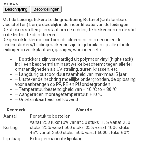
reviews
Beschrijving
Beoordelingen
Met de Leidingstickers Leidingmarkering Butanol (Ontvlambare
vloeistoffen) ben je duidelijk in de indentificatie van de leidingen.
De stickers stellen je in staat om de richting te herkennen en de stof
in de leiding te identificeren.
De gebruikte kleur is conform de algemene normering en de
Leidingstickers/Leidingmarkering zijn te gebruiken op alle gladde
leidingen in werkplaatsen, garages, woningen, etc.
– De stickers zijn vervaardigd uit polymeer vinyl (hight-tack)
incl. een beschermlaminaat welke beschermt tegen allerlei
omstandigheden als UV straling, zuren, krassen, etc.
– Langdurig outdoor duurzaamheid van maximaal 5 jaar
– Uitstekende hechting moeilijke ondergronden, de oplossing
voor aanbrengen op PP, PE en PU ondergronden
– Temperatuurbestendigheid van – 40 °C to + 80 °C
– Aangeraden montagetemperatuur +10 °C
– Ontvlambaarheid: zelfdovend
Kenmerk
Waarde
Aantal
Per stuk te bestellen
vanaf 25 stuks:10% vanaf 50 stuks: 15% vanaf 250
Korting
stuks: 25% vanaf 500 stuks: 35% vanaf 1000 stuks:
45% vanaf 2500 stuks: 50% vanaf 5000 stuks: 60%
Lijmlaag
Extra permanente lijmlaag