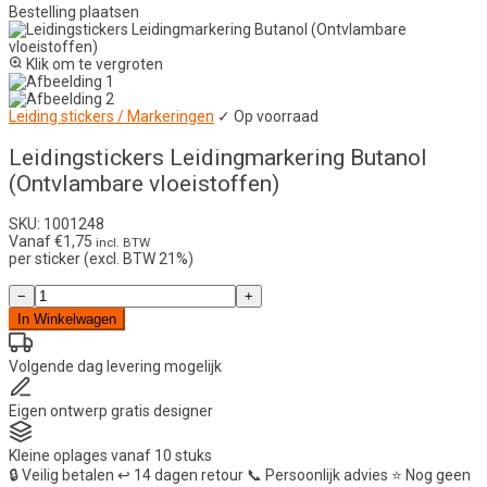
Bestelling plaatsen
Klik om te vergroten
Leiding stickers / Markeringen
✓ Op voorraad
Leidingstickers Leidingmarkering Butanol
(Ontvlambare vloeistoffen)
SKU: 1001248
Vanaf
€
1,75
incl. BTW
per sticker (excl. BTW 21%)
Leidingstickers
−
+
Leidingmarkering
In Winkelwagen
Butanol
(Ontvlambare
vloeistoffen)
Volgende dag
levering mogelijk
aantal
Eigen ontwerp
gratis designer
Kleine oplages
vanaf 10 stuks
🔒
Veilig betalen
↩️
14 dagen retour
📞
Persoonlijk advies
⭐
Nog geen