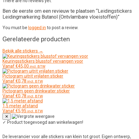
There are no reviews yet.
Ben de eerste om een revieuw te plaatsen “Leidingstickers
Leidingmarkering Butanol (Ontvlambare vloeistoffen)”
You must be
logged in
to post a review.
Gerelateerde producten
Bekijk alle stickers →
Keuringsstickers blusstof vervangen voor
Vanaf
€
45,00
incl. BTW
Pictogram uitrit vrijlaten sticker
Vanaf
€
0,78
incl. BTW
Pictogram geen drinkwater sticker
Vanaf
€
0,78
incl. BTW
1,5 meter afstand
Vanaf
€
5,95
incl. BTW
✕
✓
Product toegevoegd aan winkelwagen!
De leverancier voor alle stickers van klein tot groot. Eigen ontwerp,