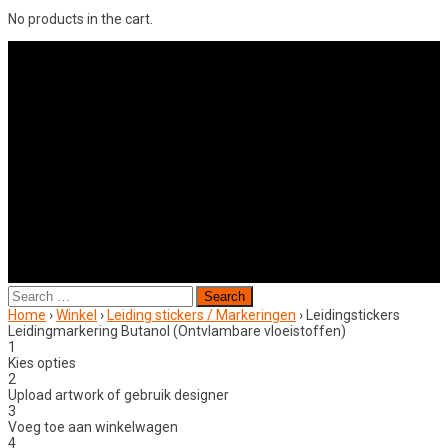
No products in the cart.
Search
for:
Home
›
Winkel
›
Leiding stickers / Markeringen
›
Leidingstickers
Leidingmarkering Butanol (Ontvlambare vloeistoffen)
1
Kies opties
2
Upload artwork of gebruik designer
3
Voeg toe aan winkelwagen
4