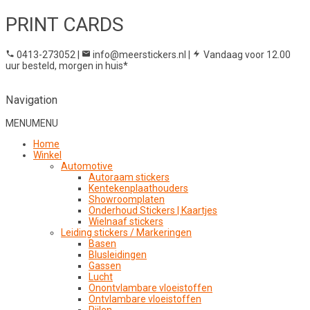
PRINT CARDS
0413-273052
|
info@meerstickers.nl
|
Vandaag voor 12.00
uur besteld, morgen in huis*
Navigation
MENU
MENU
Home
Winkel
Automotive
Autoraam stickers
Kentekenplaathouders
Showroomplaten
Onderhoud Stickers | Kaartjes
Wielnaaf stickers
Leiding stickers / Markeringen
Basen
Blusleidingen
Gassen
Lucht
Onontvlambare vloeistoffen
Ontvlambare vloeistoffen