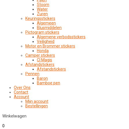
Pijlen
Stoom
Water
Zuren
Keuringsstickers
Algemeen
Blusmiddelen
Pictogram stickers
Algemene verbodsstickers
Veiligheid
Motor en Brommer stickers
Honda
Camper stickers
CI Magis
Afstandstickers
Afstandstickers
Pennen
Baron
Bamboe pen
Over Ons
Contact
Account
Mijn account
Bestellingen
Winkelwagen
0