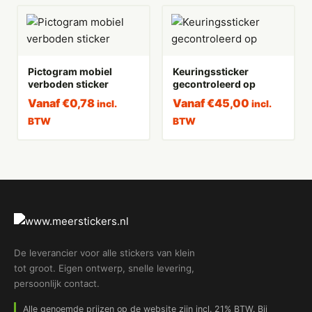
Pictogram mobiel
Keuringssticker
verboden sticker
gecontroleerd op
Vanaf
€
0,78
Vanaf
€
45,00
incl.
incl.
BTW
BTW
De leverancier voor alle stickers van klein
tot groot. Eigen ontwerp, snelle levering,
persoonlijk contact.
Alle genoemde prijzen op de website zijn incl. 21% BTW. Bij