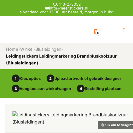
0413-273052
info@meerstickers.nl
Vandaag voor 12.00 uur besteld, morgen in huis*
0
Home
›
Winkel
›
Blusleidingen
›
Leidingstickers Leidingmarkering Brandbluskoolzuur
(Blusleidingen)
Kies opties
Upload artwork of gebruik designer
1
2
Voeg toe aan winkelwagen
Bestelling plaatsen
3
4
Klik om te vergro