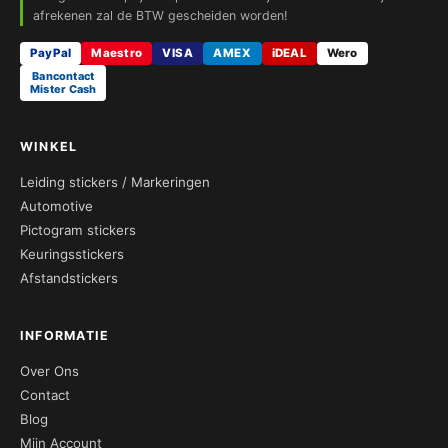
afrekenen zal de BTW gescheiden worden!
PayPal
Maestro
VISA
AMEX
iDEAL
Wero
Bancontact
Mister Cash
WINKEL
Leiding stickers / Markeringen
Automotive
Pictogram stickers
Keuringsstickers
Afstandstickers
INFORMATIE
Over Ons
Contact
Blog
Mijn Account