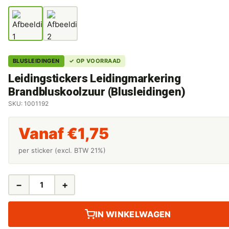
BLUSLEIDINGEN
✓ OP VOORRAAD
Leidingstickers Leidingmarkering
Brandbluskoolzuur (Blusleidingen)
SKU: 1001192
Vanaf
€
1,75
per sticker (excl. BTW 21%)
−
+
LEIDINGSTICKERS
LEIDINGMARKERING
BRANDBLUSKOOLZUUR
IN WINKELWAGEN
(BLUSLEIDINGEN)