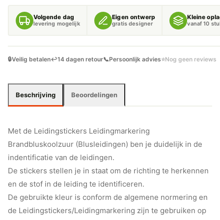
AANTAL
Volgende dag
Eigen ontwerp
Kleine opl
levering mogelijk
gratis designer
vanaf 10 st
🔒
Veilig betalen
↩️
14 dagen retour
📞
Persoonlijk advies
⭐
Nog geen reviews
Beschrijving
Beoordelingen
Met de Leidingstickers Leidingmarkering
Brandbluskoolzuur (Blusleidingen) ben je duidelijk in de
indentificatie van de leidingen.
De stickers stellen je in staat om de richting te herkennen
en de stof in de leiding te identificeren.
De gebruikte kleur is conform de algemene normering en
de Leidingstickers/Leidingmarkering zijn te gebruiken op