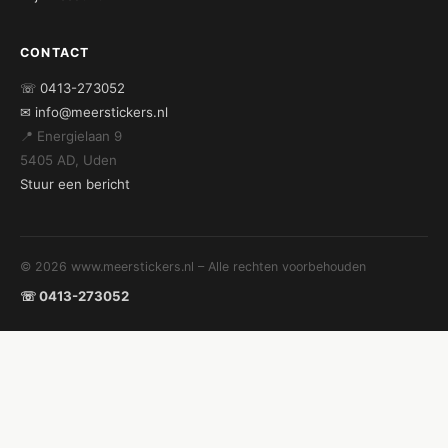
CONTACT
☏ 0413-273052
✉ info@meerstickers.nl
📍 Energielaan 9
5405 AD, Uden
Stuur een bericht
© 2026 www.meerstickers.nl – Alle rechten voorbehouden
☏ 0413-273052