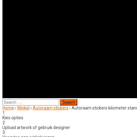
Search
for:
Home
›
Winkel
›
Autoraam stickers
›
Autoraam stickers kilometer stan
1
Kies opties
2
Upload artwork of gebruik designer
3