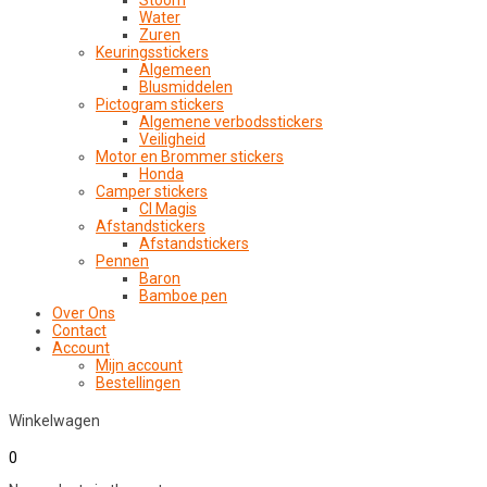
Stoom
Water
Zuren
Keuringsstickers
Algemeen
Blusmiddelen
Pictogram stickers
Algemene verbodsstickers
Veiligheid
Motor en Brommer stickers
Honda
Camper stickers
CI Magis
Afstandstickers
Afstandstickers
Pennen
Baron
Bamboe pen
Over Ons
Contact
Account
Mijn account
Bestellingen
Winkelwagen
0