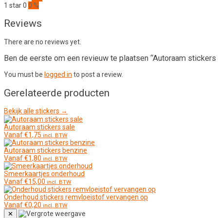
1 star
0
0 %
Reviews
There are no reviews yet.
Ben de eerste om een revieuw te plaatsen “Autoraam stickers 
You must be
logged in
to post a review.
Gerelateerde producten
Bekijk alle stickers →
Autoraam stickers sale
Vanaf
€
1,75
incl. BTW
Autoraam stickers benzine
Vanaf
€
1,80
incl. BTW
Smeerkaartjes onderhoud
Vanaf
€
15,00
incl. BTW
Onderhoud stickers remvloeistof vervangen op
Vanaf
€
0,20
incl. BTW
✕