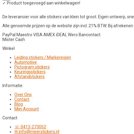
✓
Product toegevoegd aan winkelwagen!
De leverancier voor alle stickers van klein tot groot. Eigen ontwerp, snel
Alle genoemde prijzen op de website zijn incl. 21% BTW. Bij afreken
PayPal
Maestro
VISA
AMEX
iDEAL
Wero
Bancontact
Mister Cash
Winkel
Leiding stickers / Markeringen
Automotive
Pictogram stickers
Keuringsstickers
Afstandstickers
Informatie
Over Ons
Contact
Blog
Mijn Account
Contact
☏ 0413-273052
✉ info@meerstickers.nl