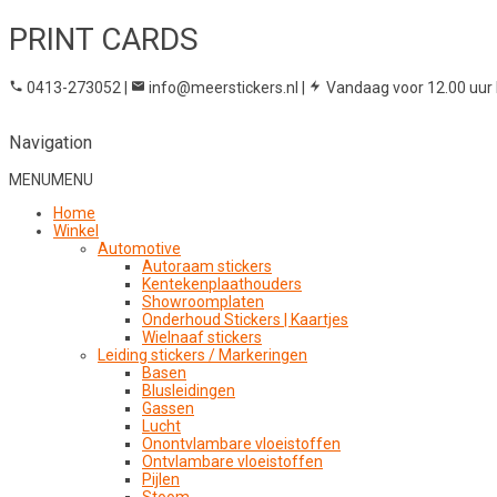
PRINT CARDS
0413-273052
|
info@meerstickers.nl
|
Vandaag voor 12.00 uur 
Navigation
MENU
MENU
Home
Winkel
Automotive
Autoraam stickers
Kentekenplaathouders
Showroomplaten
Onderhoud Stickers | Kaartjes
Wielnaaf stickers
Leiding stickers / Markeringen
Basen
Blusleidingen
Gassen
Lucht
Onontvlambare vloeistoffen
Ontvlambare vloeistoffen
Pijlen