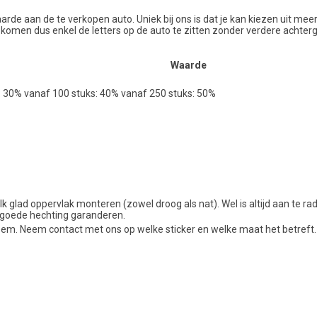
rde aan de te verkopen auto. Uniek bij ons is dat je kan kiezen uit me
ij komen dus enkel de letters op de auto te zitten zonder verdere achter
Waarde
: 30% vanaf 100 stuks: 40% vanaf 250 stuks: 50%
lk glad oppervlak monteren (zowel droog als nat). Wel is altijd aan te r
 goede hechting garanderen.
em. Neem contact met ons op welke sticker en welke maat het betreft.