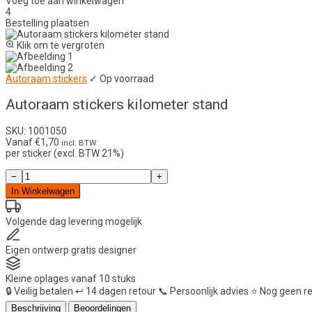
Voeg toe aan winkelwagen
4
Bestelling plaatsen
Klik om te vergroten
Autoraam stickers
✓ Op voorraad
Autoraam stickers kilometer stand
SKU: 1001050
Vanaf
€
1,70
incl. BTW
per sticker (excl. BTW 21%)
Autoraam
−
+
stickers
In Winkelwagen
kilometer
stand
aantal
Volgende dag
levering mogelijk
Eigen ontwerp
gratis designer
Kleine oplages
vanaf 10 stuks
🔒
Veilig betalen
↩️
14 dagen retour
📞
Persoonlijk advies
⭐
Nog geen r
Beschrijving
Beoordelingen