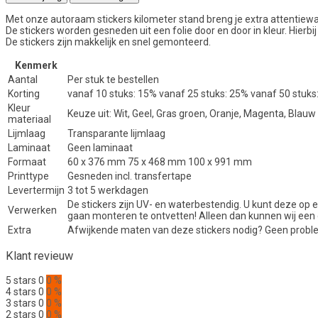
Met onze autoraam stickers kilometer stand breng je extra attentiewaa
De stickers worden gesneden uit een folie door en door in kleur. Hierb
De stickers zijn makkelijk en snel gemonteerd.
Kenmerk
Aantal
Per stuk te bestellen
Korting
vanaf 10 stuks: 15% vanaf 25 stuks: 25% vanaf 50 stuks
Kleur
Keuze uit: Wit, Geel, Gras groen, Oranje, Magenta, Blauw
materiaal
Lijmlaag
Transparante lijmlaag
Laminaat
Geen laminaat
Formaat
60 x 376 mm 75 x 468 mm 100 x 991 mm
Printtype
Gesneden incl. transfertape
Levertermijn
3 tot 5 werkdagen
De stickers zijn UV- en waterbestendig. U kunt deze op e
Verwerken
gaan monteren te ontvetten! Alleen dan kunnen wij een
Extra
Afwijkende maten van deze stickers nodig? Geen proble
Klant revieuw
5 stars
0
0 %
4 stars
0
0 %
3 stars
0
0 %
2 stars
0
0 %