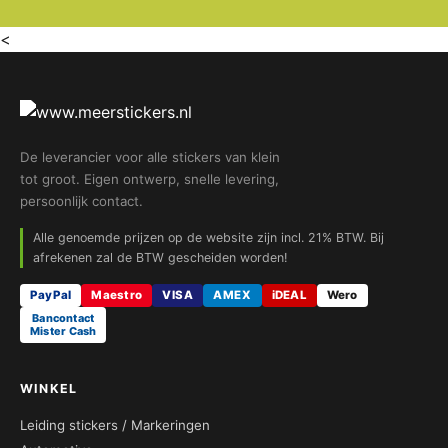
<
De leverancier voor alle stickers van klein
tot groot. Eigen ontwerp, snelle levering,
persoonlijk contact.
Alle genoemde prijzen op de website zijn incl. 21% BTW. Bij
afrekenen zal de BTW gescheiden worden!
PayPal
Maestro
VISA
AMEX
iDEAL
Wero
Bancontact
Mister Cash
WINKEL
Leiding stickers / Markeringen