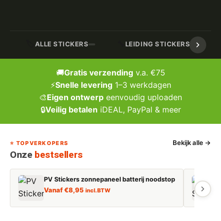
🏷️
🔧
ALLE STICKERS
LEIDING STICKERS / MARK
🚚
Gratis verzending
v.a. €75
⚡
Snelle levering
1–3 werkdagen
🎨
Eigen ontwerp
eenvoudig uploaden
🔒
Veilig betalen
iDEAL, PayPal & meer
Bekijk alle →
⭐ TOPVERKOPERS
Onze
bestsellers
PV Stickers zonnepaneel batterij noodstop
E
Vanaf
€
8,95
incl. BTW