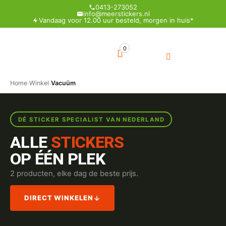
0413-273052
info@meerstickers.nl
Vandaag voor 12.00 uur besteld, morgen in huis*
0
Home
›
Winkel
›
Vacuüm
DÉ STICKER SPECIALIST VAN NEDERLAND
ALLE
STICKERS
OP ÉÉN PLEK
2 producten, elke dag de beste prijs.
DIRECT WINKELEN