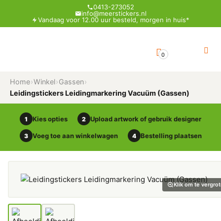
0413-273052
info@meerstickers.nl
Vandaag voor 12.00 uur besteld, morgen in huis*
0
Home
›
Winkel
›
Gassen
›
Leidingstickers Leidingmarkering Vacuüm (Gassen)
Kies opties
Upload artwork of gebruik designer
1
2
Voeg toe aan winkelwagen
Bestelling plaatsen
3
4
Klik om te vergro