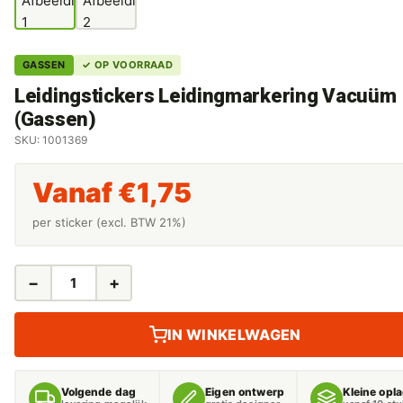
GASSEN
✓ OP VOORRAAD
Leidingstickers Leidingmarkering Vacuüm
(Gassen)
SKU: 1001369
Vanaf
€
1,75
per sticker (excl. BTW 21%)
−
+
LEIDINGSTICKERS
LEIDINGMARKERING
VACUÜM
IN WINKELWAGEN
(GASSEN)
AANTAL
Volgende dag
Eigen ontwerp
Kleine opl