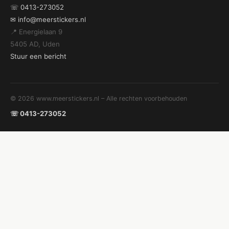
☏ 0413-273052
✉ info@meerstickers.nl
📍 Energielaan 9
5405 AD, Uden
Stuur een bericht
© 2026 www.meerstickers.nl – Alle rechten voorbehouden
☏ 0413-273052