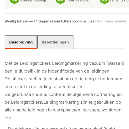
levering mogelijk
gratis designer
vanaf 10 st
🔒
Veilig betalen
↩️
14 dagen retour
📞
Persoonlijk advies
⭐
Nog geen reviews
Beschrijving
Beoordelingen
Met de Leidingstickers Leidingmarkering Vacuüm (Gassen)
ben je duidelijk in de indentificatie van de leidingen.
De stickers stellen je in staat om de richting te herkennen
en de stof in de leiding te identificeren.
De gebruikte kleur is conform de algemene normering en
de Leidingstickers/Leidingmarkering zijn te gebruiken op
alle gladde leidingen in werkplaatsen, garages, woningen,
etc.
– De stickers zijn vervaardigd uit polymeer vinyl (hight-