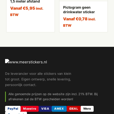
1,5 meter afstand
Pictogram geen
Vanaf
€
5,95
incl.
drinkwater sticker
BTW
Vanaf
€
0,78
incl.
BTW
De leverancier voor alle stickers van klein
tot groot. Eigen ontwerp, snelle levering,
persoonlijk contact.
Alle genoemde prijzen op de website zijn incl. 21% BTW. Bij
afrekenen zal de BTW gescheiden worden!
PayPal
Maestro
VISA
AMEX
iDEAL
Wero