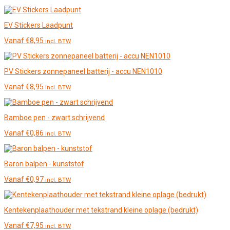
EV Stickers Laadpunt
Vanaf
€
8,95
incl. BTW
PV Stickers zonnepaneel batterij - accu NEN1010
Vanaf
€
8,95
incl. BTW
Bamboe pen - zwart schrijvend
Vanaf
€
0,86
incl. BTW
Baron balpen - kunststof
Vanaf
€
0,97
incl. BTW
Kentekenplaathouder met tekstrand kleine oplage (bedrukt)
Vanaf
€
7,95
incl. BTW