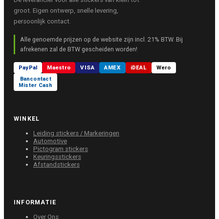
groot. Eigen ontwerp, snelle levering,
persoonlijk contact.
Alle genoemde prijzen op de website zijn incl. 21% BTW. Bij
afrekenen zal de BTW gescheiden worden!
PayPal
Maestro
VISA
AMEX
iDEAL
Wero
Bancontact
Mister Cash
WINKEL
Leiding stickers / Markeringen
Automotive
Pictogram stickers
Keuringsstickers
Afstandstickers
INFORMATIE
Over Ons