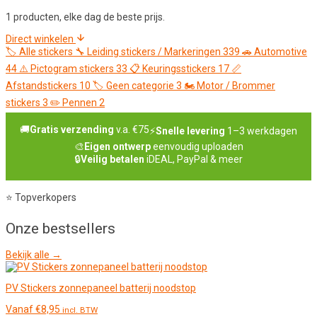
1 producten, elke dag de beste prijs.
Direct winkelen
🏷️
Alle stickers
🔧
Leiding stickers / Markeringen
339
🚗
Automotive
44
⚠️
Pictogram stickers
33
📋
Keuringsstickers
17
📏
Afstandstickers
10
🏷️
Geen categorie
3
🏍️
Motor / Brommer
stickers
3
✏️
Pennen
2
🚚
Gratis verzending
v.a. €75
⚡
Snelle levering
1–3 werkdagen
🎨
Eigen ontwerp
eenvoudig uploaden
🔒
Veilig betalen
iDEAL, PayPal & meer
⭐ Topverkopers
Onze
bestsellers
Bekijk alle →
PV Stickers zonnepaneel batterij noodstop
Vanaf
€
8,95
incl. BTW