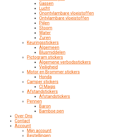
Gassen
Lucht
Onontvlambare vloeistoffen
Ontvlambare vloeistoffen
Pijlen
Stoom
Water
Zuren
Keuringsstickers
Algemeen
Blusmiddelen
Pictogram stickers
Algemene verbodsstickers
Veiligheid
Motor en Brommer stickers
Honda
Camper stickers
CI Magis
Afstandstickers
Afstandstickers
Pennen
Baron
Bamboe pen
Over Ons
Contact
Account
Mijn account
Bestellingen