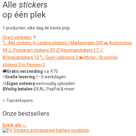
Alle
stickers
op één plek
1 producten, elke dag de beste prijs.
Direct winkelen
🏷️
Alle stickers
🔧
Leiding stickers / Markeringen
339
🚗
Automotive
44
⚠️
Pictogram stickers
33
📋
Keuringsstickers
17
📏
Afstandstickers
10
🏷️
Geen categorie
3
🏍️
Motor / Brommer
stickers
3
✏️
Pennen
2
🚚
Gratis verzending
v.a. €75
⚡
Snelle levering
1–3 werkdagen
🎨
Eigen ontwerp
eenvoudig uploaden
🔒
Veilig betalen
iDEAL, PayPal & meer
⭐ Topverkopers
Onze
bestsellers
Bekijk alle →