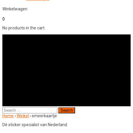
Winkelwagen
0
No products in the cart.
Search
for:
Home
›
Winkel
›
smeerkaartje
Dé sticker specialist van Nederland