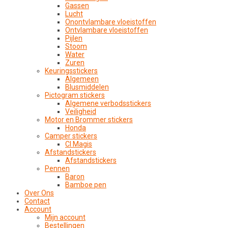
Gassen
Lucht
Onontvlambare vloeistoffen
Ontvlambare vloeistoffen
Pijlen
Stoom
Water
Zuren
Keuringsstickers
Algemeen
Blusmiddelen
Pictogram stickers
Algemene verbodsstickers
Veiligheid
Motor en Brommer stickers
Honda
Camper stickers
CI Magis
Afstandstickers
Afstandstickers
Pennen
Baron
Bamboe pen
Over Ons
Contact
Account
Mijn account
Bestellingen