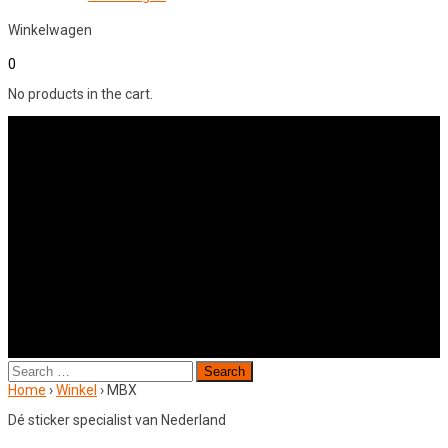
Winkelwagen
0
No products in the cart.
Search
for:
Home
›
Winkel
›
MBX
Dé sticker specialist van Nederland