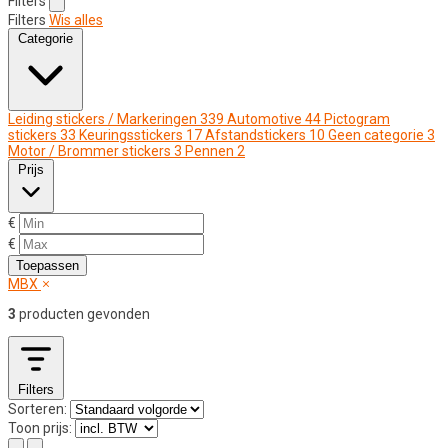
Filters
Filters
Wis alles
Categorie
Leiding stickers / Markeringen
339
Automotive
44
Pictogram
stickers
33
Keuringsstickers
17
Afstandstickers
10
Geen categorie
3
Motor / Brommer stickers
3
Pennen
2
Prijs
€
€
Toepassen
MBX
3
producten gevonden
Filters
Sorteren:
Toon prijs: