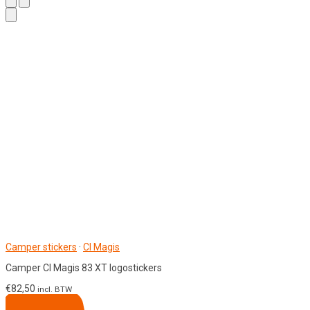
Camper stickers
·
CI Magis
Camper CI Magis 83 XT logostickers
€
82,50
incl. BTW