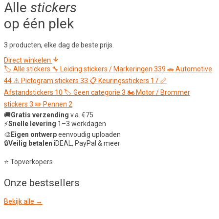
Alle
stickers
op één plek
3 producten, elke dag de beste prijs.
Direct winkelen
🏷️
Alle stickers
🔧
Leiding stickers / Markeringen
339
🚗
Automotive
44
⚠️
Pictogram stickers
33
📋
Keuringsstickers
17
📏
Afstandstickers
10
🏷️
Geen categorie
3
🏍️
Motor / Brommer
stickers
3
✏️
Pennen
2
🚚
Gratis verzending
v.a. €75
⚡
Snelle levering
1–3 werkdagen
🎨
Eigen ontwerp
eenvoudig uploaden
🔒
Veilig betalen
iDEAL, PayPal & meer
⭐ Topverkopers
Onze
bestsellers
Bekijk alle →