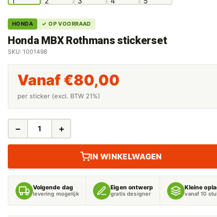
HONDA
✓ OP VOORRAAD
Honda MBX Rothmans stickerset
SKU: 1001498
Vanaf
€
80,00
per sticker (excl. BTW 21%)
−
+
HONDA
MBX
ROTHMANS
IN WINKELWAGEN
STICKERSET
AANTAL
Volgende dag
Eigen ontwerp
Kleine opl
levering mogelijk
gratis designer
vanaf 10 st