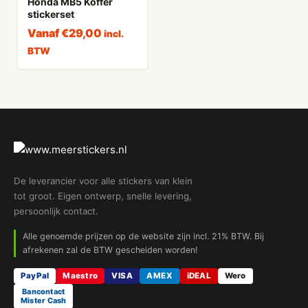
Honda MB5 Koffer
stickerset
Vanaf
€
29,00
incl.
BTW
De leverancier voor alle stickers van klein
tot groot. Eigen ontwerp, snelle levering,
persoonlijk contact.
Alle genoemde prijzen op de website zijn incl. 21% BTW. Bij
afrekenen zal de BTW gescheiden worden!
PayPal
Maestro
VISA
AMEX
iDEAL
Wero
Bancontact
Mister Cash