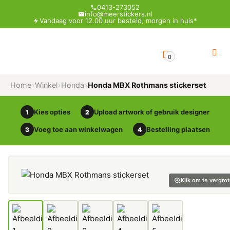
0413-273052
info@meerstickers.nl
Vandaag voor 12.00 uur besteld, morgen in huis*
0
Home
›
Winkel
›
Honda
›
Honda MBX Rothmans stickerset
Kies opties
Upload artwork of gebruik designer
1
2
Voeg toe aan winkelwagen
Bestelling plaatsen
3
4
Klik om te vergro