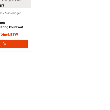
ers / Markeringen
·
kers
ering koud water
75
incl. BTW