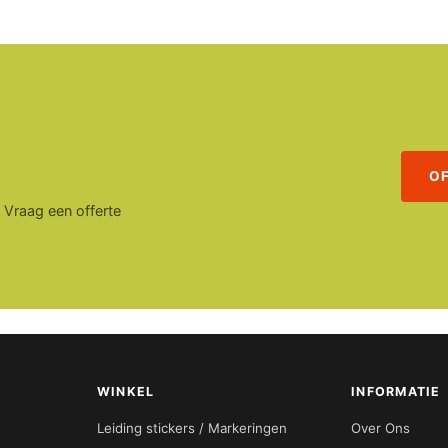
O
. Vraag een offerte
WINKEL
INFORMATIE
Leiding stickers / Markeringen
Over Ons