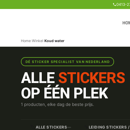
0413-2
HO
Home
›
Winkel
›
Koud water
DÉ STICKER SPECIALIST VAN NEDERLAND
ALLE
STICKERS
OP ÉÉN PLEK
1 producten, elke dag de beste prijs.
🏷️
🔧
ALLE STICKERS
LEIDING STICKERS 