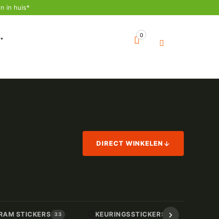
n in huis*
0
DIRECT WINKELEN
📋
📏
RAM STICKERS
KEURINGSSTICKERS
AF
33
17