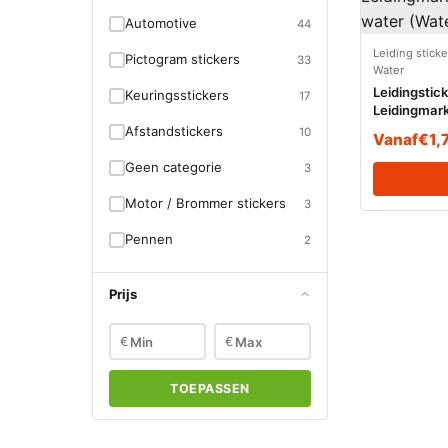
Automotive
44
Leiding stick
Pictogram stickers
33
Water
Leidingstic
Keuringsstickers
17
Leidingmark
(Water)
Afstandstickers
10
Vanaf
€
1,
Geen categorie
3
Motor / Brommer stickers
3
Pennen
2
Prijs
€
€
TOEPASSEN