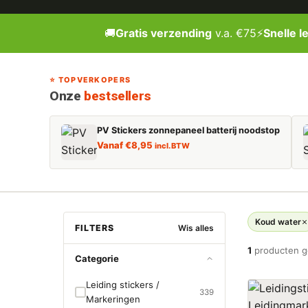
🚚
Gratis verzending
v.a. €75
⚡
Snelle l
⭐ TOPVERKOPERS
Onze
bestsellers
PV Stickers zonnepaneel batterij noodstop
Vanaf
€
8,95
incl. BTW
Koud water
FILTERS
Wis alles
1
producten 
Categorie
Leiding stickers /
339
Markeringen