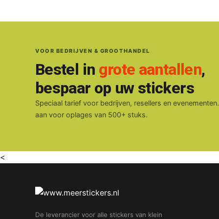
VOOR BEDRIJVEN & GROOTHANDEL
Bestel in
grote aantallen
,
bespaar op uw stickers
Speciaal tarief voor bedrijven, resellers en evenementen
aan voor oplages van 500+ stuks.
<
De leverancier voor alle stickers van klein