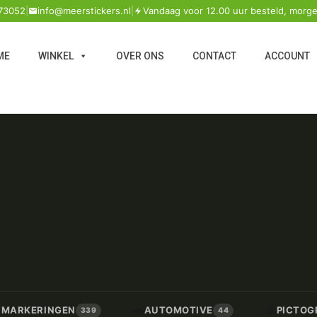
73052
|
info@meerstickers.nl
|
Vandaag voor 12.00 uur besteld, morge
ME
WINKEL
OVER ONS
CONTACT
ACCOUNT
🚗
⚠️
/ MARKERINGEN
AUTOMOTIVE
PICTOG
339
44