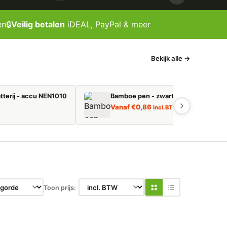
en
🔒
Veilig betalen
iDEAL, PayPal & meer
Bekijk alle →
tterij - accu NEN1010
Bamboe pen - zwart schrijvend
Vanaf
€
0,86
incl. BTW
Toon prijs: