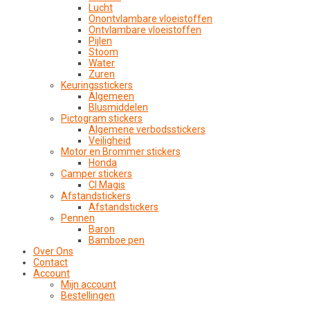
Lucht
Onontvlambare vloeistoffen
Ontvlambare vloeistoffen
Pijlen
Stoom
Water
Zuren
Keuringsstickers
Algemeen
Blusmiddelen
Pictogram stickers
Algemene verbodsstickers
Veiligheid
Motor en Brommer stickers
Honda
Camper stickers
CI Magis
Afstandstickers
Afstandstickers
Pennen
Baron
Bamboe pen
Over Ons
Contact
Account
Mijn account
Bestellingen