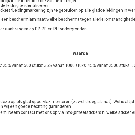
lijk in de indentificatie van de leidingen.
de leiding te identificeren.
kers/Leidingmarkering zijn te gebruiken op alle gladde leidingen in we
ncl. een beschermlaminaat welke beschermt tegen allerlei omstandigheden 
voor aanbrengen op PP, PE en PU ondergronden
Waarde
s: 25% vanaf 500 stuks: 35% vanaf 1000 stuks: 45% vanaf 2500 stuks: 
 deze op elk glad oppervlak monteren (zowel droog als nat). Wel is alti
en wij een goede hechting garanderen.
em. Neem contact met ons op via info@meerstickers.nl welke sticker e