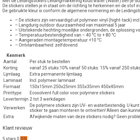
Met de Leidingstickers Leidingmarkering koud water (Water) ben je duide
De stickers stellen je in staat om de richting te herkennen en de stof in 
De gebruikte kleur is conform de algemene normering en de Leidingstic
– De stickers zijn vervaardigd uit polymeer vinyl (hight-tack) i
– Langdurig outdoor duurzaamheid van maximaal 5 jaar
– Uitstekende hechting moeilijke ondergronden, de oplossing 
– Temperatuurbestendigheid van – 40 °C to + 80 °C
– Aangeraden montagetemperatuur +10 °C
– Ontvlambaarheid: zelfdovend
Kenmerk
Aantal
Per stuk te bestellen
Korting
vanaf 25 stuks:10% vanaf 50 stuks: 15% vanaf 250 stuk
Lijmlaag
Extra permanente lijmlaag
Laminaat
Incl. polymeer laminaat
Formaat
150x15mm 250x25mm 355x35mm 450x45mm
Printtype
Ecosolvent full color voor polymere stickers
Levertermijn
2 tot 3 werkdagen
De polymere stickers zijn UV- en waterbestendig. U kunt
Verwerken
sticker te gaan monteren te ontvetten! Alleen dan kunn
Extra
Afwijkende maten van deze stickers nodig? Geen proble
Klant revieuw
5 stars
0
0 %