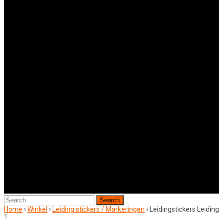
Search
for:
Home
›
Winkel
›
Leiding stickers / Markeringen
›
Leidingstickers Leidi
1