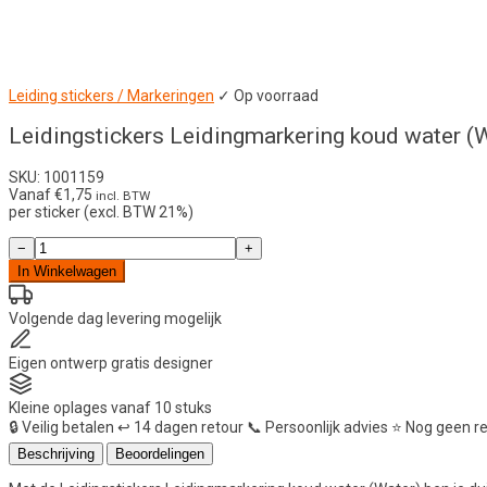
Leiding stickers / Markeringen
✓ Op voorraad
Leidingstickers Leidingmarkering koud water (
SKU: 1001159
Vanaf
€
1,75
incl. BTW
per sticker (excl. BTW 21%)
Leidingstickers
−
+
Leidingmarkering
In Winkelwagen
koud
water
(Water)
Volgende dag
levering mogelijk
aantal
Eigen ontwerp
gratis designer
Kleine oplages
vanaf 10 stuks
🔒
Veilig betalen
↩️
14 dagen retour
📞
Persoonlijk advies
⭐
Nog geen r
Beschrijving
Beoordelingen