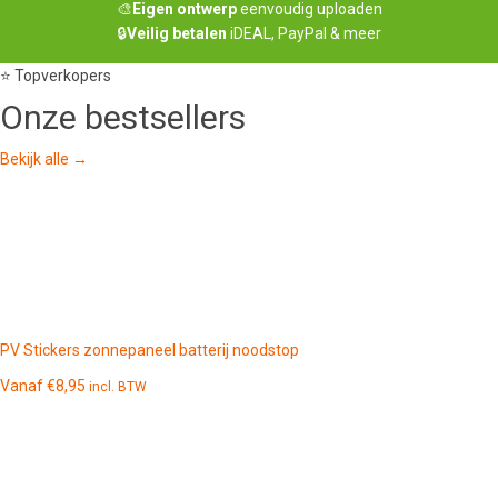
🎨
Eigen ontwerp
eenvoudig uploaden
🔒
Veilig betalen
iDEAL, PayPal & meer
⭐ Topverkopers
Onze
bestsellers
Bekijk alle →
PV Stickers zonnepaneel batterij noodstop
Vanaf
€
8,95
incl. BTW