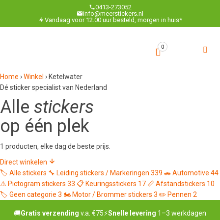
0413-273052
info@meerstickers.nl
Vandaag voor 12.00 uur besteld, morgen in huis*
0
Home
›
Winkel
›
Ketelwater
Dé sticker specialist van Nederland
Alle
stickers
op één plek
1 producten, elke dag de beste prijs.
Direct winkelen
🏷️
Alle stickers
🔧
Leiding stickers / Markeringen
339
🚗
Automotive
44
⚠️
Pictogram stickers
33
📋
Keuringsstickers
17
📏
Afstandstickers
10
🏷️
Geen categorie
3
🏍️
Motor / Brommer stickers
3
✏️
Pennen
2
🚚
Gratis verzending
v.a. €75
⚡
Snelle levering
1–3 werkdagen