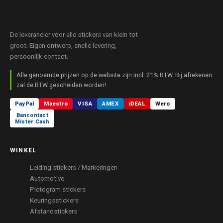
De leverancier voor alle stickers van klein tot
groot. Eigen ontwerp, snelle levering,
persoonlijk contact.
Alle genoemde prijzen op de website zijn incl. 21% BTW. Bij afrekenen
zal de BTW gescheiden worden!
PayPal
Maestro
VISA
AMEX
iDEAL
Wero
Bancontact
Mister Cash
WINKEL
Leiding stickers / Markeringen
Automotive
Pictogram stickers
Keuringsstickers
Afstandstickers