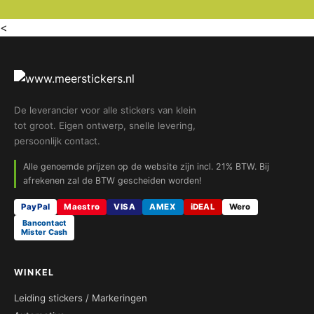
<
De leverancier voor alle stickers van klein
tot groot. Eigen ontwerp, snelle levering,
persoonlijk contact.
Alle genoemde prijzen op de website zijn incl. 21% BTW. Bij
afrekenen zal de BTW gescheiden worden!
PayPal
Maestro
VISA
AMEX
iDEAL
Wero
Bancontact
Mister Cash
WINKEL
Leiding stickers / Markeringen