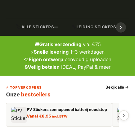
🏷️
🔧
ALLE STICKERS
LEIDING STICKERS / MARK
🚚
Gratis verzending
v.a. €75
⚡
Snelle levering
1–3 werkdagen
🎨
Eigen ontwerp
eenvoudig uploaden
🔒
Veilig betalen
iDEAL, PayPal & meer
Bekijk alle →
⭐ TOPVERKOPERS
Onze
bestsellers
PV Stickers zonnepaneel batterij noodstop
E
Vanaf
€
8,95
incl. BTW