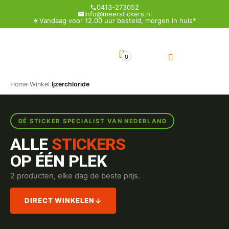
0413-273052
info@meerstickers.nl
Vandaag voor 12.00 uur besteld, morgen in huis*
0
Home
›
Winkel
›
Ijzerchloride
DÉ STICKER SPECIALIST VAN NEDERLAND
ALLE
STICKERS
OP ÉÉN PLEK
2 producten, elke dag de beste prijs.
DIRECT WINKELEN