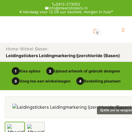
0413-273052
info@meerstickers.nl
Vandaag voor 12.00 uur besteld, morgen in huis*
0
Home
›
Winkel
›
Basen
›
Leidingstickers Leidingmarkering Ijzerchloride (Basen)
Kies opties
Upload artwork of gebruik designer
1
2
Voeg toe aan winkelwagen
Bestelling plaatsen
3
4
Klik om te vergro