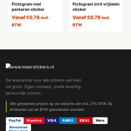
Pictogram niet
Pictogram inrit vrijlaten
parkeren sticker
sticker
Vanaf
€
0,78
Vanaf
€
0,78
incl.
incl.
BTW
BTW
De leverancier voor alle stickers van klein
tot groot. Eigen ontwerp, snelle levering,
persoonlijk contact.
Alle genoemde prijzen op de website zijn incl. 21% BTW. Bij
afrekenen zal de BTW gescheiden worden!
PayPal
Maestro
VISA
AMEX
iDEAL
Wero
Bancontact
Mister Cash