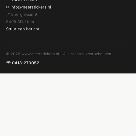
✉ info@meerstickers.nl
📍 Energielaan 9
5405 AD, Uden
Stuur een bericht
© 2026 www.meerstickers.nl – Alle rechten voorbehouden
☏ 0413-273052