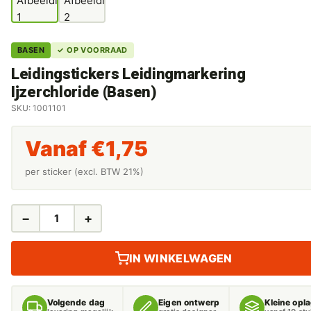
BASEN
✓ OP VOORRAAD
Leidingstickers Leidingmarkering
Ijzerchloride (Basen)
SKU: 1001101
Vanaf
€
1,75
per sticker (excl. BTW 21%)
−
+
LEIDINGSTICKERS
LEIDINGMARKERING
IJZERCHLORIDE
IN WINKELWAGEN
(BASEN)
AANTAL
Volgende dag
Eigen ontwerp
Kleine opl