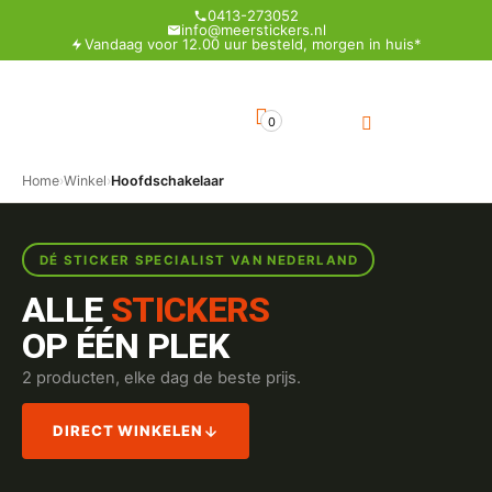
0413-273052
info@meerstickers.nl
Vandaag voor 12.00 uur besteld, morgen in huis*
0
Home
›
Winkel
›
Hoofdschakelaar
DÉ STICKER SPECIALIST VAN NEDERLAND
ALLE
STICKERS
OP ÉÉN PLEK
2 producten, elke dag de beste prijs.
DIRECT WINKELEN