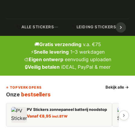
🏷️
🔧
ALLE STICKERS
LEIDING STICKERS / MARK
🚚
Gratis verzending
v.a. €75
⚡
Snelle levering
1–3 werkdagen
🎨
Eigen ontwerp
eenvoudig uploaden
🔒
Veilig betalen
iDEAL, PayPal & meer
Bekijk alle →
⭐ TOPVERKOPERS
Onze
bestsellers
PV Stickers zonnepaneel batterij noodstop
E
Vanaf
€
8,95
incl. BTW