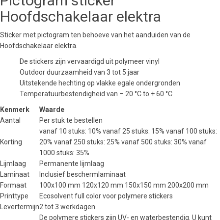
Pictogram sticker
Hoofdschakelaar elektra
Sticker met pictogram ten behoeve van het aanduiden van de
Hoofdschakelaar elektra.
De stickers zijn vervaardigd uit polymeer vinyl
Outdoor duurzaamheid van 3 tot 5 jaar
Uitstekende hechting op vlakke egale ondergronden
Temperatuurbestendigheid van – 20 °C to + 60 °C
Kenmerk
Waarde
Aantal
Per stuk te bestellen
vanaf 10 stuks: 10% vanaf 25 stuks: 15% vanaf 100 stuks:
Korting
20% vanaf 250 stuks: 25% vanaf 500 stuks: 30% vanaf
1000 stuks: 35%
Lijmlaag
Permanente lijmlaag
Laminaat
Inclusief beschermlaminaat
Formaat
100x100 mm 120x120 mm 150x150 mm 200x200 mm
Printtype
Ecosolvent full color voor polymere stickers
Levertermijn
2 tot 3 werkdagen
De polymere stickers zijn UV- en waterbestendig. U kunt