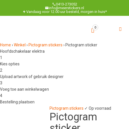
0413-273052
info@meerstickers.nl
Vandaag voor 12.00 uur besteld, morgen in huis*
0
Home
›
Winkel
›
Pictogram stickers
›
Pictogram sticker
Hoofdschakelaar elektra
1
Kies opties
2
Upload artwork of gebruik designer
3
Voeg toe aan winkelwagen
4
Bestelling plaatsen
Pictogram stickers
✓ Op voorraad
Pictogram
sticker