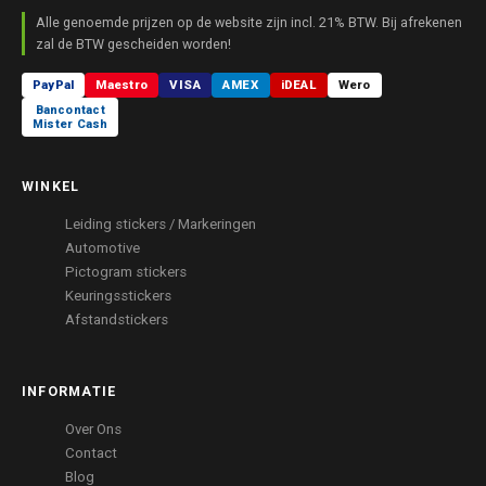
Alle genoemde prijzen op de website zijn incl. 21% BTW. Bij afrekenen
zal de BTW gescheiden worden!
PayPal
Maestro
VISA
AMEX
iDEAL
Wero
Bancontact
Mister Cash
WINKEL
Leiding stickers / Markeringen
Automotive
Pictogram stickers
Keuringsstickers
Afstandstickers
INFORMATIE
Over Ons
Contact
Blog