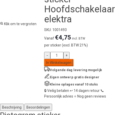
Hoofdschakelaar
elektra
Klik om te vergroten
SKU: 1001493
€
4,75
Vanaf
incl. BTW
per sticker (excl. BTW 21%)
Pictogram
−
+
sticker
In Winkelwagen
Hoofdschakelaar
Volgende dag
levering mogelijk
elektra
aantal
Eigen ontwerp
gratis designer
Kleine oplages
vanaf 10 stuks
🔒
Veilig betalen
↩️
14 dagen retour
📞
Persoonlijk advies
⭐
Nog geen reviews
Beschrijving
Beoordelingen