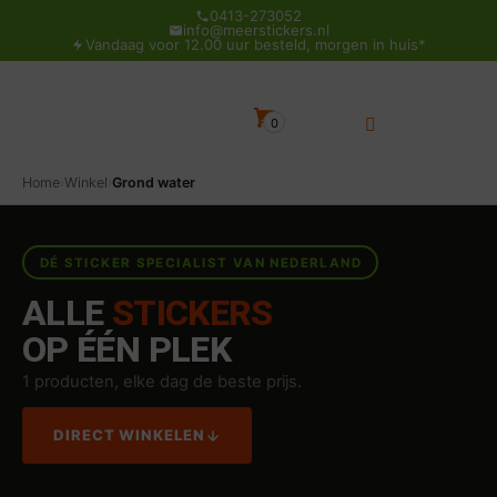
0413-273052
info@meerstickers.nl
Vandaag voor 12.00 uur besteld, morgen in huis*
0
Home
›
Winkel
›
Grond water
DÉ STICKER SPECIALIST VAN NEDERLAND
ALLE
STICKERS
OP ÉÉN PLEK
1 producten, elke dag de beste prijs.
DIRECT WINKELEN