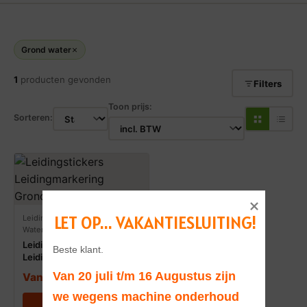
Grond water
1
producten gevonden
Filters
Toon prijs:
Sorteren:
LET OP... VAKANTIESLUITING!
Leiding stickers / Markeringen
·
Water
Leidingstickers
Leidingmarkering
Grondwater (Water)
Van 20 juli t/m 16 Augustus zijn 
Vanaf
€
1,75
incl. BTW
we wegens machine onderhoud 