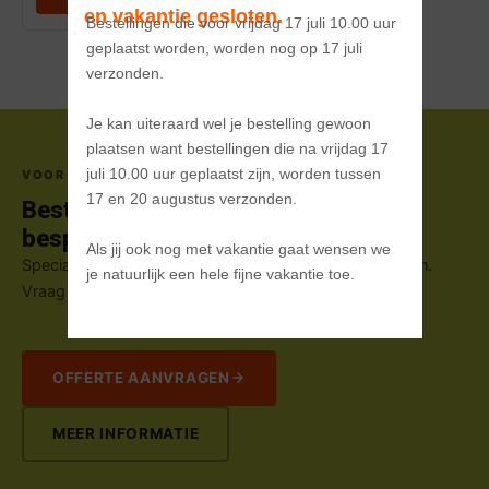
en vakantie gesloten.
Bestellingen die voor vrijdag 17 juli 10.00 uur 
geplaatst worden, worden nog op 17 juli 
verzonden. 

Je kan uiteraard wel je bestelling gewoon 
plaatsen want bestellingen die na vrijdag 17 
juli 10.00 uur geplaatst zijn, worden tussen 
VOOR BEDRIJVEN & GROOTHANDEL
17 en 20 augustus verzonden.

Bestel in
grote aantallen
,
bespaar op uw stickers
Als jij ook nog met vakantie gaat wensen we 
Speciaal tarief voor bedrijven, resellers en evenementen.
je natuurlijk een hele fijne vakantie toe.
Vraag een offerte aan voor oplages van 500+ stuks.
OFFERTE AANVRAGEN
MEER INFORMATIE