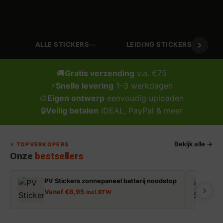
🏷️
🔧
ALLE STICKERS
LEIDING STICKERS / MARK
🚚
Gratis verzending
v.a. €75
⚡
Snelle levering
1–3 werkdagen
🎨
Eigen ontwerp
eenvoudig uploaden
🔒
Veilig betalen
iDEAL, PayPal & meer
Bekijk alle →
⭐ TOPVERKOPERS
Onze
bestsellers
PV Stickers zonnepaneel batterij noodstop
E
Vanaf
€
8,95
incl. BTW