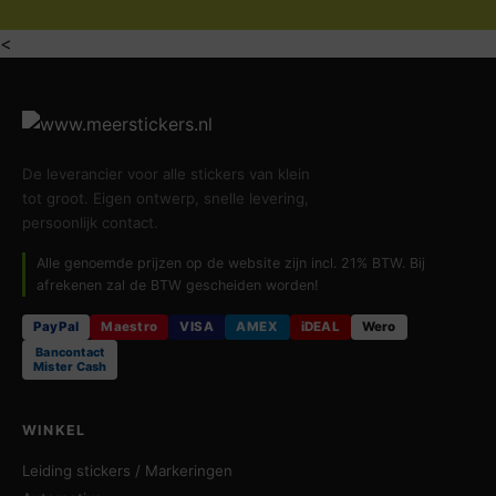
<
De leverancier voor alle stickers van klein
tot groot. Eigen ontwerp, snelle levering,
persoonlijk contact.
Alle genoemde prijzen op de website zijn incl. 21% BTW. Bij
afrekenen zal de BTW gescheiden worden!
PayPal
Maestro
VISA
AMEX
iDEAL
Wero
Bancontact
Mister Cash
WINKEL
Leiding stickers / Markeringen