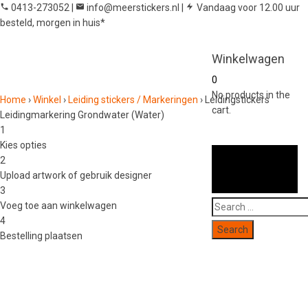
0413-273052
|
info@meerstickers.nl
|
Vandaag voor 12.00 uur
besteld, morgen in huis*
Winkelwagen
0
No products in the
Home
›
Winkel
›
Leiding stickers / Markeringen
›
Leidingstickers
cart.
Leidingmarkering Grondwater (Water)
1
Kies opties
2
Upload artwork of gebruik designer
3
Search
Voeg toe aan winkelwagen
for:
4
Bestelling plaatsen