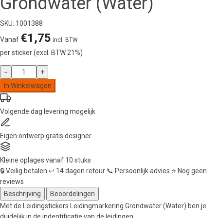
Grondwater (Water)
SKU: 1001388
€
1,75
Vanaf
incl. BTW
per sticker (excl. BTW 21%)
Leidingstickers
−
+
Leidingmarkering
In Winkelwagen
Grondwater
(Water)
Volgende dag
levering mogelijk
aantal
Eigen ontwerp
gratis designer
Kleine oplages
vanaf 10 stuks
🔒
Veilig betalen
↩️
14 dagen retour
📞
Persoonlijk advies
⭐
Nog geen
reviews
Beschrijving
Beoordelingen
Met de Leidingstickers Leidingmarkering Grondwater (Water) ben je
duidelijk in de indentificatie van de leidingen.