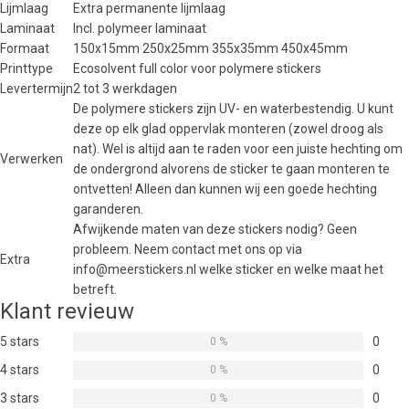
Lijmlaag
Extra permanente lijmlaag
Laminaat
Incl. polymeer laminaat
Formaat
150x15mm 250x25mm 355x35mm 450x45mm
Printtype
Ecosolvent full color voor polymere stickers
Levertermijn
2 tot 3 werkdagen
De polymere stickers zijn UV- en waterbestendig. U kunt
deze op elk glad oppervlak monteren (zowel droog als
nat). Wel is altijd aan te raden voor een juiste hechting om
Verwerken
de ondergrond alvorens de sticker te gaan monteren te
ontvetten! Alleen dan kunnen wij een goede hechting
garanderen.
Afwijkende maten van deze stickers nodig? Geen
probleem. Neem contact met ons op via
Extra
info@meerstickers.nl welke sticker en welke maat het
betreft.
Klant revieuw
5 stars
0
0 %
4 stars
0
0 %
3 stars
0
0 %