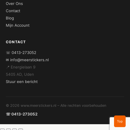
Over Ons
Contact
Blog
Mijn Account
CONTACT
☏ 0413-273052
✉ info@meerstickers.nl
📍 Energielaan 9
5405 AD, Uden
Stuur een bericht
© 2026 www.meerstickers.nl – Alle rechten voorbehouden
☏ 0413-273052
Top