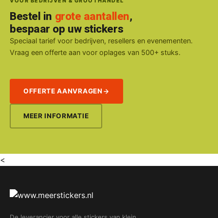
VOOR BEDRIJVEN & GROOTHANDEL
Bestel in
grote aantallen
,
bespaar op uw stickers
Speciaal tarief voor bedrijven, resellers en evenementen.
Vraag een offerte aan voor oplages van 500+ stuks.
OFFERTE AANVRAGEN
MEER INFORMATIE
<
De leverancier voor alle stickers van klein