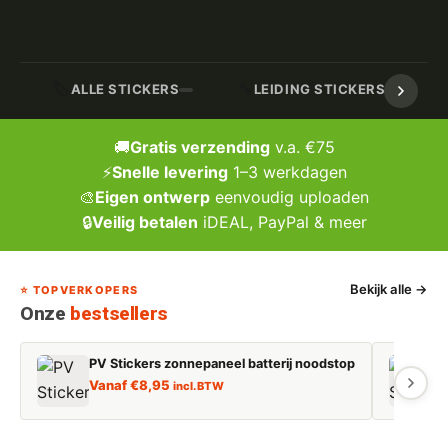
🏷️
🔧
ALLE STICKERS
LEIDING STICKERS / MARK
🚚
Gratis verzending
v.a. €75
⚡
Snelle levering
1–3 werkdagen
🎨
Eigen ontwerp
eenvoudig uploaden
🔒
Veilig betalen
iDEAL, PayPal & meer
Bekijk alle →
⭐ TOPVERKOPERS
Onze
bestsellers
PV Stickers zonnepaneel batterij noodstop
E
Vanaf
€
8,95
incl. BTW