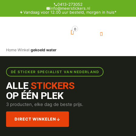
0413-273052
info@meerstickers.nl
Vandaag voor 12.00 uur besteld, morgen in huis*
0
Home
›
Winkel
›
gekoeld water
DÉ STICKER SPECIALIST VAN NEDERLAND
ALLE
STICKERS
OP ÉÉN PLEK
3 producten, elke dag de beste prijs.
DIRECT WINKELEN