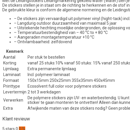
Met de Leidingstickers Leidingmarkering gekoeld water (Water) ben je du
De stickers stellen je in staat om de richting te herkennen en de stof in 
De gebruikte kleur is conform de algemene normering en de Leidingstic
– De stickers zijn vervaardigd uit polymeer vinyl (hight-tack) i
– Langdurig outdoor duurzaamheid van maximaal 5 jaar
– Uitstekende hechting moeilijke ondergronden, de oplossing 
– Temperatuurbestendigheid van – 40 °C to + 80 °C
– Aangeraden montagetemperatuur +10 °C
– Ontvlambaarheid: zelfdovend
Kenmerk
Aantal
Per stuk te bestellen
Korting
vanaf 25 stuks:10% vanaf 50 stuks: 15% vanaf 250 stuk
Lijmlaag
Extra permanente lijmlaag
Laminaat
Incl. polymeer laminaat
Formaat
150x15mm 250x25mm 355x35mm 450x45mm
Printtype
Ecosolvent full color voor polymere stickers
Levertermijn
2 tot 3 werkdagen
De polymere stickers zijn UV- en waterbestendig. U kunt
Verwerken
sticker te gaan monteren te ontvetten! Alleen dan kunn
Extra
Afwijkende maten van deze stickers nodig? Geen proble
Klant revieuw
5 stars
0
0 %