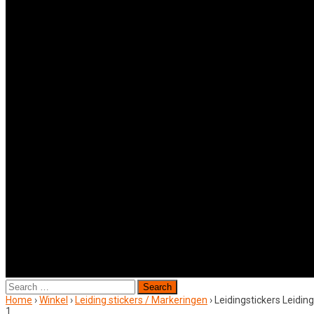
Search
for:
Home
›
Winkel
›
Leiding stickers / Markeringen
›
Leidingstickers Leidi
1