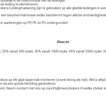
idelijk in de indentificatie van de leidingen.
de leiding te identificeren.
kers/Leidingmarkering zijn te gebruiken op alle gladde leidingen in we
ncl. een beschermlaminaat welke beschermt tegen allerlei omstandigheden 
voor aanbrengen op PP, PE en PU ondergronden
Waarde
s: 25% vanaf 500 stuks: 35% vanaf 1000 stuks: 45% vanaf 2500 stuks: 
 deze op elk glad oppervlak monteren (zowel droog als nat). Wel is alti
en wij een goede hechting garanderen.
em. Neem contact met ons op via info@meerstickers.nl welke sticker e