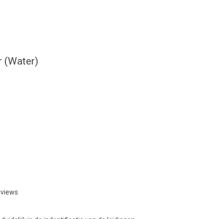
r (Water)
eviews