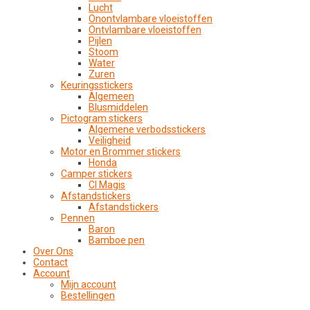
Lucht
Onontvlambare vloeistoffen
Ontvlambare vloeistoffen
Pijlen
Stoom
Water
Zuren
Keuringsstickers
Algemeen
Blusmiddelen
Pictogram stickers
Algemene verbodsstickers
Veiligheid
Motor en Brommer stickers
Honda
Camper stickers
CI Magis
Afstandstickers
Afstandstickers
Pennen
Baron
Bamboe pen
Over Ons
Contact
Account
Mijn account
Bestellingen