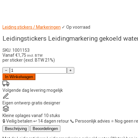
Leiding stickers / Markeringen
✓ Op voorraad
Leidingstickers Leidingmarkering gekoeld wate
SKU: 1001153
Vanaf
€
1,75
incl. BTW
per sticker (excl. BTW 21%)
Leidingstickers
−
+
Leidingmarkering
In Winkelwagen
gekoeld
water
(Water)
Volgende dag
levering mogelijk
aantal
Eigen ontwerp
gratis designer
Kleine oplages
vanaf 10 stuks
🔒
Veilig betalen
↩️
14 dagen retour
📞
Persoonlijk advies
⭐
Nog geen r
Beschrijving
Beoordelingen