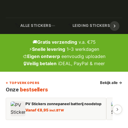
🏷️
🔧
ALLE STICKERS
LEIDING STICKERS / MARK
🚚
Gratis verzending
v.a. €75
⚡
Snelle levering
1–3 werkdagen
🎨
Eigen ontwerp
eenvoudig uploaden
🔒
Veilig betalen
iDEAL, PayPal & meer
Bekijk alle →
⭐ TOPVERKOPERS
Onze
bestsellers
PV Stickers zonnepaneel batterij noodstop
E
Vanaf
€
8,95
incl. BTW