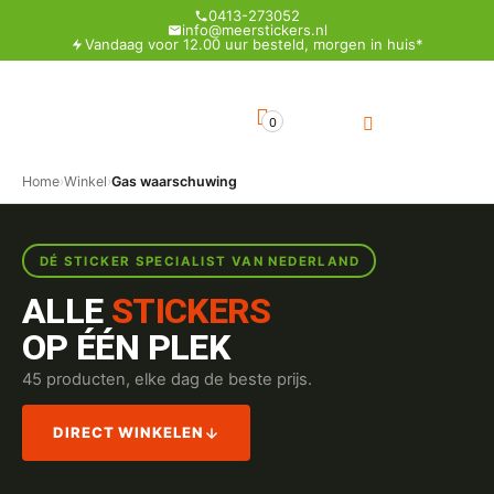
0413-273052
info@meerstickers.nl
Vandaag voor 12.00 uur besteld, morgen in huis*
0
Home
›
Winkel
›
Gas waarschuwing
DÉ STICKER SPECIALIST VAN NEDERLAND
ALLE
STICKERS
OP ÉÉN PLEK
45 producten, elke dag de beste prijs.
DIRECT WINKELEN