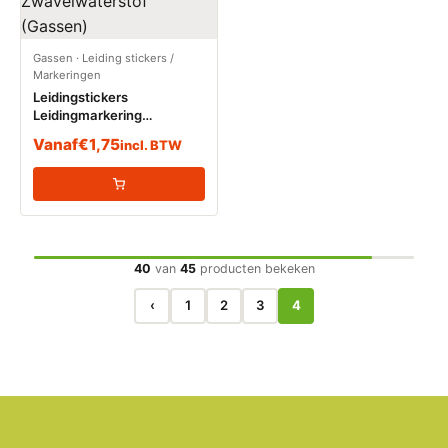
Gassen
·
Leiding stickers /
Markeringen
Leidingstickers
Leidingmarkering
Zwavelwaterstof (Gassen)
Vanaf
€
1,75
incl. BTW
40
van
45
producten bekeken
‹
1
2
3
4