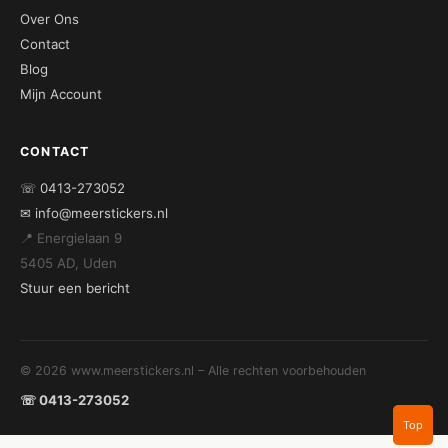
Over Ons
Contact
Blog
Mijn Account
CONTACT
☏ 0413-273052
✉ info@meerstickers.nl
📍 Energielaan 9
5405 AD, Uden
Stuur een bericht
© 2026 www.meerstickers.nl – Alle rechten voorbehouden
☏ 0413-273052
Top