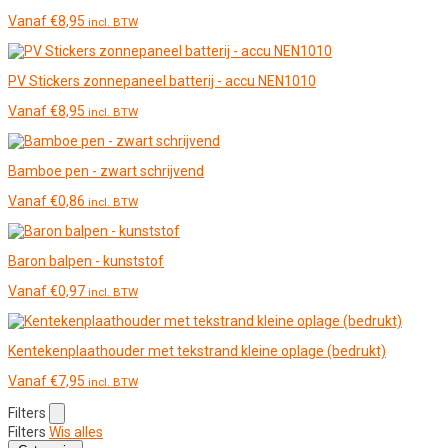
Vanaf
€
8,95
incl. BTW
PV Stickers zonnepaneel batterij - accu NEN1010
Vanaf
€
8,95
incl. BTW
Bamboe pen - zwart schrijvend
Vanaf
€
0,86
incl. BTW
Baron balpen - kunststof
Vanaf
€
0,97
incl. BTW
Kentekenplaathouder met tekstrand kleine oplage (bedrukt)
Vanaf
€
7,95
incl. BTW
Filters
Filters
Wis alles