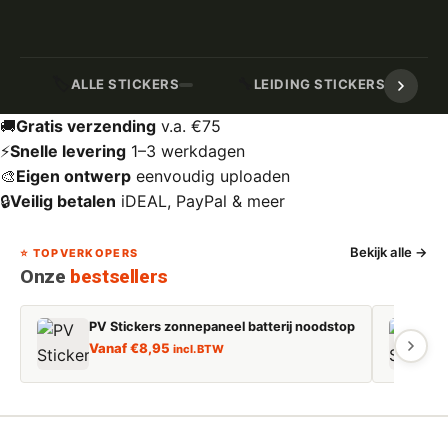
🏷️
🔧
ALLE STICKERS
LEIDING STICKERS / MARK
🚚
Gratis verzending
v.a. €75
⚡
Snelle levering
1–3 werkdagen
🎨
Eigen ontwerp
eenvoudig uploaden
🔒
Veilig betalen
iDEAL, PayPal & meer
Bekijk alle →
⭐ TOPVERKOPERS
Onze
bestsellers
PV Stickers zonnepaneel batterij noodstop
E
Vanaf
€
8,95
incl. BTW