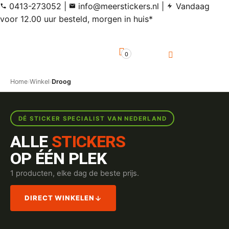
0413-273052
|
info@meerstickers.nl
|
Vandaag
voor 12.00 uur besteld, morgen in huis*
0
Home
›
Winkel
›
Droog
DÉ STICKER SPECIALIST VAN NEDERLAND
ALLE
STICKERS
OP ÉÉN PLEK
1 producten, elke dag de beste prijs.
DIRECT WINKELEN