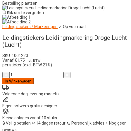
Bestelling plaatsen
Klik om te vergroten
Leiding stickers / Markeringen
✓ Op voorraad
Leidingstickers Leidingmarkering Droge Lucht
(Lucht)
SKU: 1001220
Vanaf
€
1,75
incl. BTW
per sticker (excl. BTW 21%)
Leidingstickers
−
+
Leidingmarkering
In Winkelwagen
Droge
Lucht
(Lucht)
Volgende dag
levering mogelijk
aantal
Eigen ontwerp
gratis designer
Kleine oplages
vanaf 10 stuks
🔒
Veilig betalen
↩️
14 dagen retour
📞
Persoonlijk advies
⭐
Nog geen
reviews