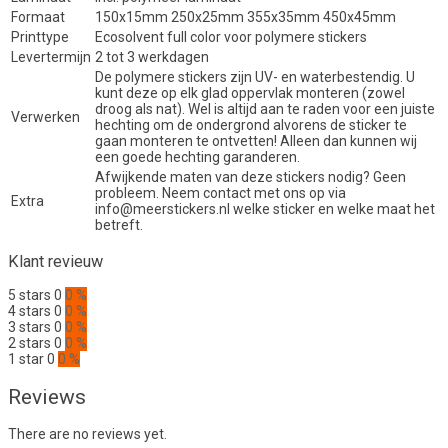
Formaat
150x15mm 250x25mm 355x35mm 450x45mm
Printtype
Ecosolvent full color voor polymere stickers
Levertermijn
2 tot 3 werkdagen
De polymere stickers zijn UV- en waterbestendig. U
kunt deze op elk glad oppervlak monteren (zowel
droog als nat). Wel is altijd aan te raden voor een juiste
Verwerken
hechting om de ondergrond alvorens de sticker te
gaan monteren te ontvetten! Alleen dan kunnen wij
een goede hechting garanderen.
Afwijkende maten van deze stickers nodig? Geen
probleem. Neem contact met ons op via
Extra
info@meerstickers.nl welke sticker en welke maat het
betreft.
Klant revieuw
5 stars
0
0 %
4 stars
0
0 %
3 stars
0
0 %
2 stars
0
0 %
1 star
0
0 %
Reviews
There are no reviews yet.