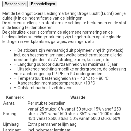
Beschrijving
Beoordelingen
Met de Leidingstickers Leidingmarkering Droge Lucht (Lucht) ben je
duidelijk in de indentificatie van de leidingen.
De stickers stellen je in staat om de richting te herkennen en de stof
in de leiding te identificeren.
De gebruikte kleur is conform de algemene normering en de
Leidingstickers/Leidingmarkering zijn te gebruiken op alle gladde
leidingen in werkplaatsen, garages, woningen, etc.
– De stickers zijn vervaardigd uit polymeer vinyl (hight-tack)
incl. een beschermlaminaat welke beschermt tegen allerlei
omstandigheden als UV straling, zuren, krassen, etc.
– Langdurig outdoor duurzaamheid van maximaal 5 jaar
– Uitstekende hechting moeilijke ondergronden, de oplossing
voor aanbrengen op PP, PE en PU ondergronden
– Temperatuurbestendigheid van – 40 °C to + 80 °C
– Aangeraden montagetemperatuur +10 °C
– Ontvlambaarheid: zelfdovend
Kenmerk
Waarde
Aantal
Per stuk te bestellen
vanaf 25 stuks:10% vanaf 50 stuks: 15% vanaf 250
Korting
stuks: 25% vanaf 500 stuks: 35% vanaf 1000 stuks:
45% vanaf 2500 stuks: 50% vanaf 5000 stuks: 60%
Lijmlaag
Extra permanente lijmlaag
Laminaat
Incl. polymeer laminaat