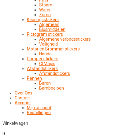
Pijlen
Stoom
Water
Zuren
Keuringsstickers
Algemeen
Blusmiddelen
Pictogram stickers
Algemene verbodsstickers
Veiligheid
Motor en Brommer stickers
Honda
Camper stickers
CI Magis
Afstandstickers
Afstandstickers
Pennen
Baron
Bamboe pen
Over Ons
Contact
Account
Mijn account
Bestellingen
Winkelwagen
0