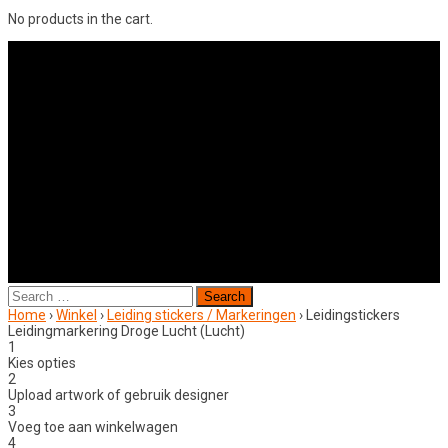
No products in the cart.
Search
for:
Home
›
Winkel
›
Leiding stickers / Markeringen
›
Leidingstickers
Leidingmarkering Droge Lucht (Lucht)
1
Kies opties
2
Upload artwork of gebruik designer
3
Voeg toe aan winkelwagen
4