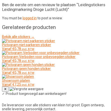
Ben de eerste om een revieuw te plaatsen “Leidingstickers
Leidingmarkering Droge Lucht (Lucht)”
You must be
logged in
to post a review.
Gerelateerde producten
Bekijk alle stickers →
Pictogram niet parkeren sticker
Vanaf
€
0,78
incl. BTW
Pictogram Verboden voor onbevoegden sticker
Vanaf
€
0,78
incl. BTW
Pictogram geen honden sticker
Vanaf
€
0,78
incl. BTW
Showroom platen
Vanaf
€
7,25
incl. BTW
✕
✓
Product toegevoegd aan winkelwagen!
De leverancier voor alle stickers van klein tot groot. Eigen ontwerp,
snelle levering, persoonlijk contact.