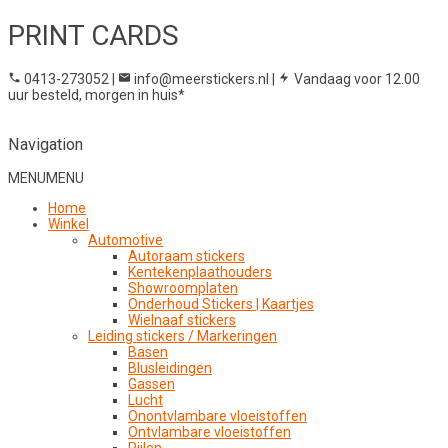
PRINT CARDS
0413-273052
|
info@meerstickers.nl
|
Vandaag voor 12.00
uur besteld, morgen in huis*
Navigation
MENU
MENU
Home
Winkel
Automotive
Autoraam stickers
Kentekenplaathouders
Showroomplaten
Onderhoud Stickers | Kaartjes
Wielnaaf stickers
Leiding stickers / Markeringen
Basen
Blusleidingen
Gassen
Lucht
Onontvlambare vloeistoffen
Ontvlambare vloeistoffen