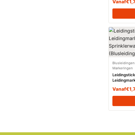
Vanaf
€
1,
Blusleidingen
Markeringen
Leidingstic
Leidingmark
Sprinklerwa
Vanaf
€
1,
(Blusleidin