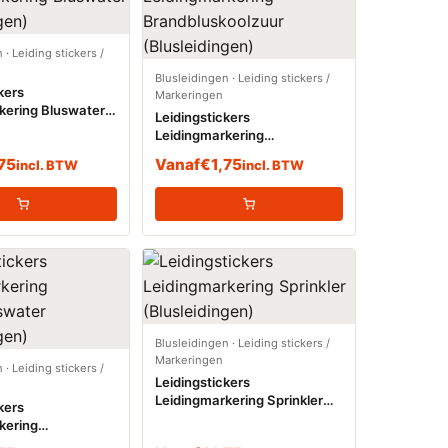
n
·
Leiding stickers /
Blusleidingen
·
Leiding stickers /
kers
Markeringen
kering Bluswater
Leidingstickers
gen)
Leidingmarkering
Brandbluskoolzuur
,75
Vanaf
€
1,75
incl. BTW
incl. BTW
(Blusleidingen)
Blusleidingen
·
Leiding stickers /
Markeringen
n
·
Leiding stickers /
Leidingstickers
Leidingmarkering Sprinkler
kers
(Blusleidingen)
kering
swater