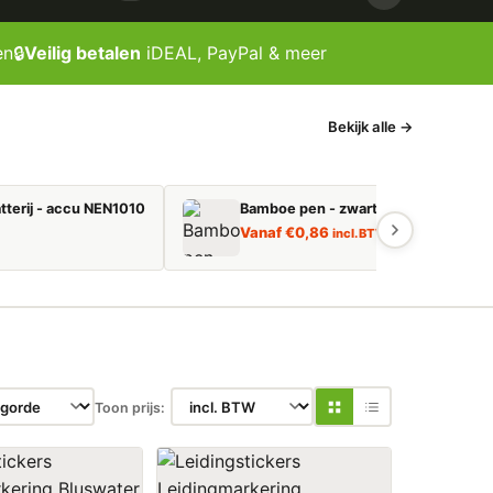
en
🔒
Veilig betalen
iDEAL, PayPal & meer
Bekijk alle →
tterij - accu NEN1010
Bamboe pen - zwart schrijvend
Vanaf
€
0,86
incl. BTW
Toon prijs: