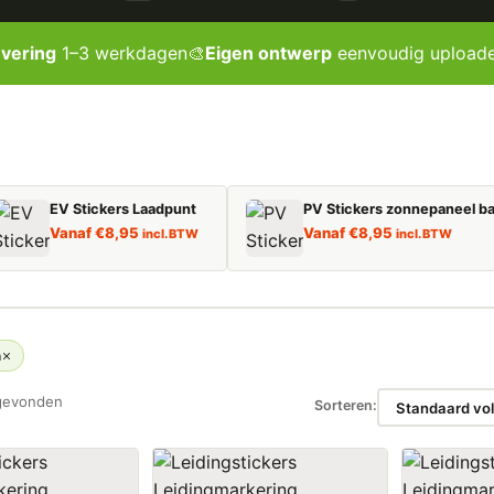
evering
1–3 werkdagen
🎨
Eigen ontwerp
eenvoudig upload
EV Stickers Laadpunt
PV Stickers zonnepaneel ba
Vanaf
€
8,95
Vanaf
€
8,95
incl. BTW
incl. BTW
n
gevonden
Sorteren: