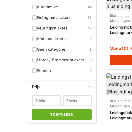
Automotive
44
Blusleidingen
Pictogram stickers
33
Markeringen
Leidingstic
Keuringsstickers
17
Leidingmark
(Blusleidin
Afstandstickers
10
Vanaf
€
1,
Geen categorie
3
Motor / Brommer stickers
3
Pennen
2
Prijs
€
€
Blusleidingen
Markeringen
Leidingstic
TOEPASSEN
Leidingmar
(Blusleidin