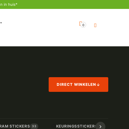
n in huis*
0
DIRECT WINKELEN
📋
📏
RAM STICKERS
KEURINGSSTICKERS
AF
33
17