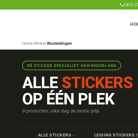
0413-2
HO
Home
›
Winkel
›
Blusleidingen
DÉ STICKER SPECIALIST VAN NEDERLAND
ALLE
STICKERS
OP ÉÉN PLEK
9 producten, elke dag de beste prijs.
🏷️
🔧
ALLE STICKERS
LEIDING STICKERS 