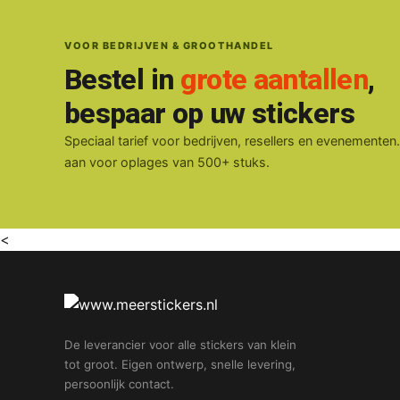
VOOR BEDRIJVEN & GROOTHANDEL
Bestel in
grote aantallen
,
bespaar op uw stickers
Speciaal tarief voor bedrijven, resellers en evenementen
aan voor oplages van 500+ stuks.
<
De leverancier voor alle stickers van klein
tot groot. Eigen ontwerp, snelle levering,
persoonlijk contact.