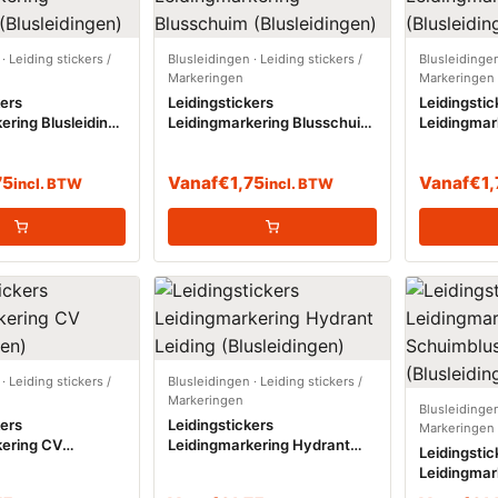
·
Leiding stickers /
Blusleidingen
·
Leiding stickers /
Blusleidinge
Markeringen
Markeringen
kers
Leidingstickers
Leidingstic
ering Blusleiding
Leidingmarkering Blusschuim
Leidingmar
gen)
(Blusleidingen)
(Blusleidin
75
Vanaf
€
1,75
Vanaf
€
1
incl. BTW
incl. BTW
·
Leiding stickers /
Blusleidingen
·
Leiding stickers /
Markeringen
Blusleidinge
kers
Leidingstickers
Markeringen
kering CV
Leidingmarkering Hydrant
Leidingstic
gen)
Leiding (Blusleidingen)
Leidingmar
Schuimblu