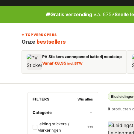
🚚
Gratis verzending
v.a. €75
⚡
Snelle l
⭐ TOPVERKOPERS
Onze
bestsellers
PV Stickers zonnepaneel batterij noodstop
Vanaf
€
8,95
incl. BTW
Blusleidinge
FILTERS
Wis alles
9
producten 
Categorie
Leiding stickers /
339
Markeringen