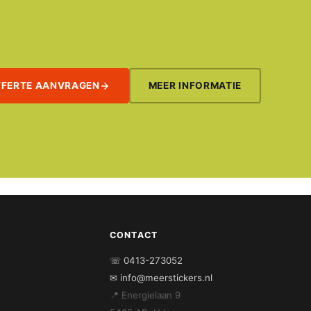
FFERTE AANVRAGEN
MEER INFORMATIE
CONTACT
☏ 0413-273052
✉ info@meerstickers.nl
📍 Energielaan 9