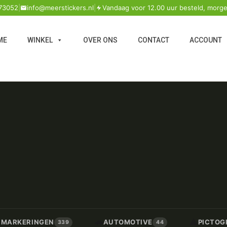
73052
|
info@meerstickers.nl
|
Vandaag voor 12.00 uur besteld, morge
ME
WINKEL
OVER ONS
CONTACT
ACCOUNT
🚗
⚠️
/ MARKERINGEN
AUTOMOTIVE
PICTOG
339
44