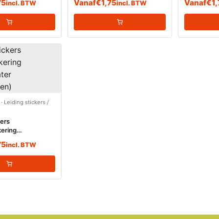
75
Vanaf
€
1,75
Vanaf
€
1
incl. BTW
incl. BTW
(Blusleidin
·
Leiding stickers /
kers
ering
ter
75
incl. BTW
gen)