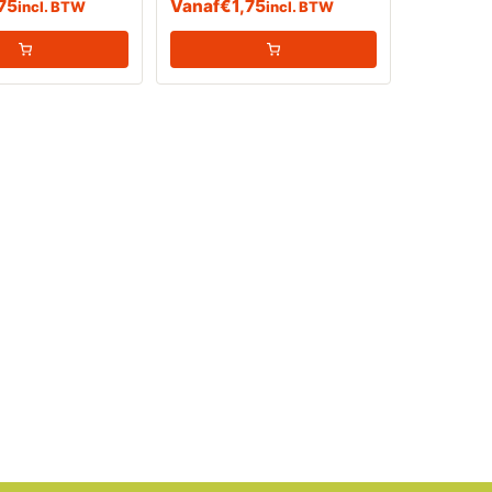
,75
Vanaf
€
1,75
incl. BTW
incl. BTW
gen)