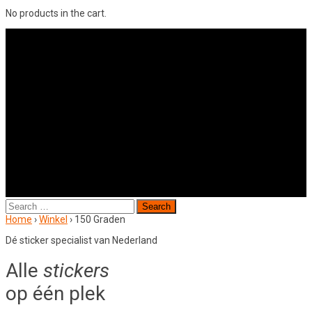
No products in the cart.
Search
for:
Home
›
Winkel
›
150 Graden
Dé sticker specialist van Nederland
Alle
stickers
op één plek