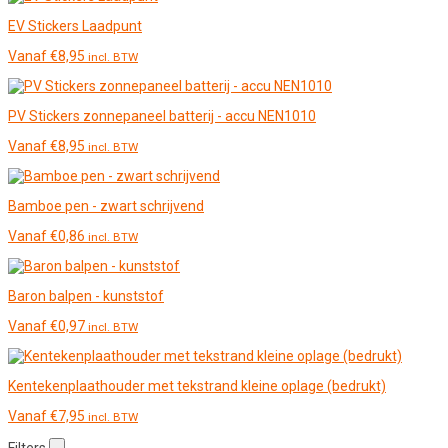
EV Stickers Laadpunt
Vanaf
€
8,95
incl. BTW
PV Stickers zonnepaneel batterij - accu NEN1010
Vanaf
€
8,95
incl. BTW
Bamboe pen - zwart schrijvend
Vanaf
€
0,86
incl. BTW
Baron balpen - kunststof
Vanaf
€
0,97
incl. BTW
Kentekenplaathouder met tekstrand kleine oplage (bedrukt)
Vanaf
€
7,95
incl. BTW
Filters