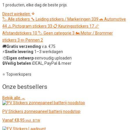
1 producten, elke dag de beste prijs.
Direct winkelen
🏷️
Alle stickers
🔧
Leiding stickers / Markeringen
339
🚗
Automotive
44
⚠️
Pictogram stickers
33
📋
Keuringsstickers
17
📏
Afstandstickers
10
🏷️
Geen categorie
3
🏍️
Motor / Brommer
stickers
3
✏️
Pennen
2
🚚
Gratis verzending
v.a. €75
⚡
Snelle levering
1–3 werkdagen
🎨
Eigen ontwerp
eenvoudig uploaden
🔒
Veilig betalen
iDEAL, PayPal & meer
⭐ Topverkopers
Onze
bestsellers
Bekijk alle →
PV Stickers zonnepaneel batterij noodstop
Vanaf
€
8,95
incl. BTW