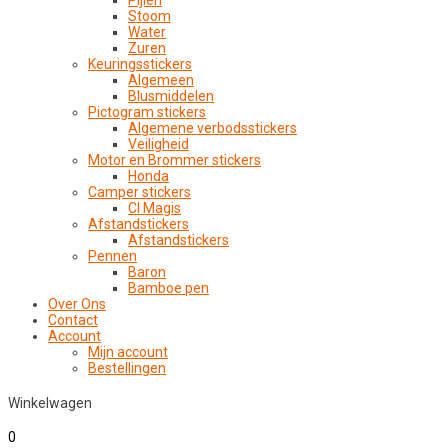
Pijlen
Stoom
Water
Zuren
Keuringsstickers
Algemeen
Blusmiddelen
Pictogram stickers
Algemene verbodsstickers
Veiligheid
Motor en Brommer stickers
Honda
Camper stickers
CI Magis
Afstandstickers
Afstandstickers
Pennen
Baron
Bamboe pen
Over Ons
Contact
Account
Mijn account
Bestellingen
Winkelwagen
0