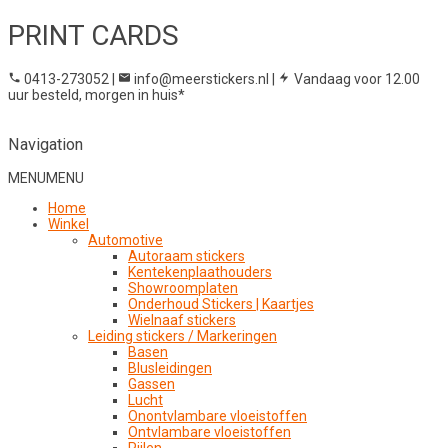
PRINT CARDS
0413-273052
|
info@meerstickers.nl
|
Vandaag voor 12.00
uur besteld, morgen in huis*
Navigation
MENU
MENU
Home
Winkel
Automotive
Autoraam stickers
Kentekenplaathouders
Showroomplaten
Onderhoud Stickers | Kaartjes
Wielnaaf stickers
Leiding stickers / Markeringen
Basen
Blusleidingen
Gassen
Lucht
Onontvlambare vloeistoffen
Ontvlambare vloeistoffen