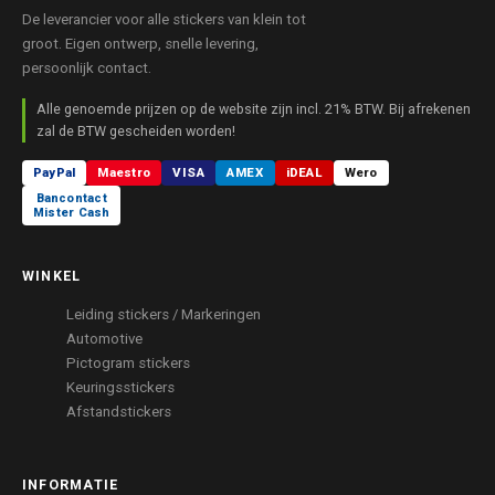
De leverancier voor alle stickers van klein tot
groot. Eigen ontwerp, snelle levering,
persoonlijk contact.
Alle genoemde prijzen op de website zijn incl. 21% BTW. Bij afrekenen
zal de BTW gescheiden worden!
PayPal
Maestro
VISA
AMEX
iDEAL
Wero
Bancontact
Mister Cash
WINKEL
Leiding stickers / Markeringen
Automotive
Pictogram stickers
Keuringsstickers
Afstandstickers
INFORMATIE