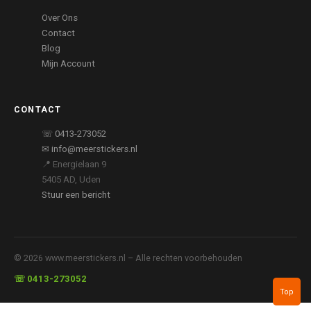
Over Ons
Contact
Blog
Mijn Account
CONTACT
☏ 0413-273052
✉ info@meerstickers.nl
📍 Energielaan 9
5405 AD, Uden
Stuur een bericht
© 2026 www.meerstickers.nl – Alle rechten voorbehouden
☏ 0413-273052
Top