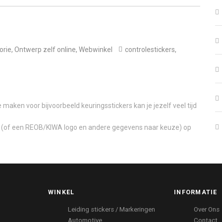
orie
,
Ontwerp zelf online
,
Webwinkel
controlestickers
,
aken voor bijvoorbeeld keuringsstickers kan je jezelf veel tijd
en (of een REOB/KIWA logo en andere gegevens naar keuze) op
WINKEL
INFORMATIE
Leiding stickers / Markeringen
Over Ons
Automotive
Contact