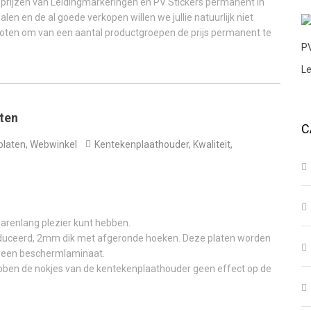
prijzen van Leidingmarkeringen en PV Stickers permanent in
alen en de al goede verkopen willen we jullie natuurlijk niet
oten om van een aantal productgroepen de prijs permanent te
ten
C
laten
,
Webwinkel
Kentekenplaathouder
,
Kwaliteit
,
arenlang plezier kunt hebben.
roduceerd, 2mm dik met afgeronde hoeken. Deze platen worden
ef een beschermlaminaat.
bben de nokjes van de kentekenplaathouder geen effect op de