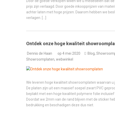
Door de goede verkopen willen we u mededelen dat de 
prijs zijn verlaagd. Door goede inkoopprijzen van materi
achter laten met hoge prijzen. Daarom hebben we besl
verlagen. […]
Ontdek onze hoge kwaliteit showroompla
Dennis de Haan
op
4 mei 2020
Blog
,
Showroomp
Showroomplaten
,
webwinkel
We leveren hoge kwaliteit showroomplaten waarvan u j
De platen zijn uit een massief soepel zwart PVC gep
beplakt met een hoge kwaliteit polymere folie inclusi
Doordat we 2mm van de rand blijven met de sticker he
bedrukking en beschadigen deze dus niet.