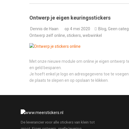
Ontwerp je eigen keuringsstickers
Dennis de Haan
op
4 mei 2020
Blog
,
Geen categ
Ontwerp zelf online
,
stickers
,
webwinkel
Met onze nieuwe module om online je eigen ontwerp te m
en geld besparen.
Je hoeft enkel je logo en adresgegevens toe te voeg
de plaats te slepen en op opslaan te klikken.
De leverancier voor alle stickers van klein tot
groot. Eigen ontwerp, snelle levering,