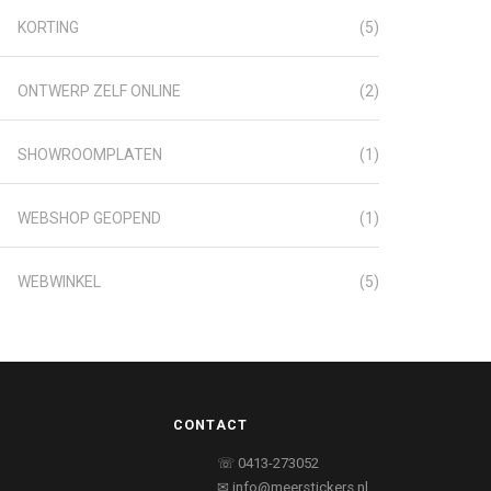
KORTING
(5)
ONTWERP ZELF ONLINE
(2)
SHOWROOMPLATEN
(1)
WEBSHOP GEOPEND
(1)
WEBWINKEL
(5)
CONTACT
☏ 0413-273052
✉ info@meerstickers.nl