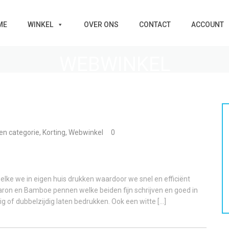
ME
WINKEL
OVER ONS
CONTACT
ACCOUNT
WEBWINKEL
en categorie
,
Korting
,
Webwinkel
0
ke we in eigen huis drukken waardoor we snel en efficiënt
aron en Bamboe pennen welke beiden fijn schrijven en goed in
g of dubbelzijdig laten bedrukken. Ook een witte […]