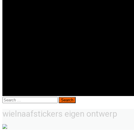
Search
for:
wielnaafstickers eigen ontwerp