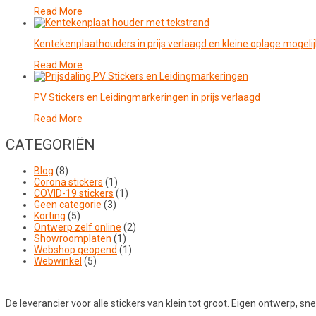
Read More
Kentekenplaathouders in prijs verlaagd en kleine oplage mogelij
Read More
PV Stickers en Leidingmarkeringen in prijs verlaagd
Read More
CATEGORIËN
Blog
(8)
Corona stickers
(1)
COVID-19 stickers
(1)
Geen categorie
(3)
Korting
(5)
Ontwerp zelf online
(2)
Showroomplaten
(1)
Webshop geopend
(1)
Webwinkel
(5)
De leverancier voor alle stickers van klein tot groot. Eigen ontwerp, snel