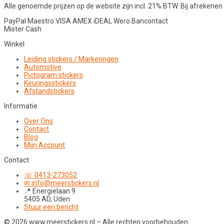
Alle genoemde prijzen op de website zijn incl. 21% BTW. Bij afreken
PayPal
Maestro
VISA
AMEX
iDEAL
Wero
Bancontact
Mister Cash
Winkel
Leiding stickers / Markeringen
Automotive
Pictogram stickers
Keuringsstickers
Afstandstickers
Informatie
Over Ons
Contact
Blog
Mijn Account
Contact
☏ 0413-273052
✉ info@meerstickers.nl
📍 Energielaan 9
5405 AD, Uden
Stuur een bericht
© 2026 www.meerstickers.nl – Alle rechten voorbehouden