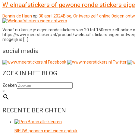
Wielnaafstickers of gewone ronde stickers eig
Dennis de Haan
op
30 april 2024
Blog
,
Ontwerp zelf online
0
eigen ontw
Vanaf nu kan je je eigen ronde stickers van 20 tot 150mm zelf online 
https://www.meerstickers.nl/product/wielnaaf-stickers-eigen-ontwerp/ 
mogelijk is […]
social media
ZOEK IN HET BLOG
Zoeken
×
RECENTE BERICHTEN
NIEUW: pennen met eigen opdruk