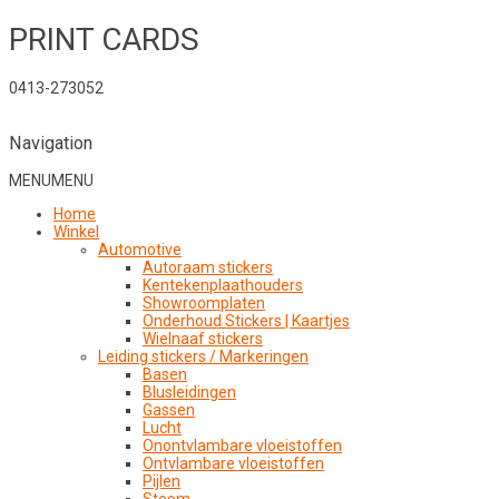
PRINT CARDS
0413-273052
Navigation
MENU
MENU
Home
Winkel
Automotive
Autoraam stickers
Kentekenplaathouders
Showroomplaten
Onderhoud Stickers | Kaartjes
Wielnaaf stickers
Leiding stickers / Markeringen
Basen
Blusleidingen
Gassen
Lucht
Onontvlambare vloeistoffen
Ontvlambare vloeistoffen
Pijlen