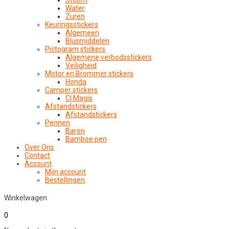
Stoom
Water
Zuren
Keuringsstickers
Algemeen
Blusmiddelen
Pictogram stickers
Algemene verbodsstickers
Veiligheid
Motor en Brommer stickers
Honda
Camper stickers
CI Magis
Afstandstickers
Afstandstickers
Pennen
Baron
Bamboe pen
Over Ons
Contact
Account
Mijn account
Bestellingen
Winkelwagen
0