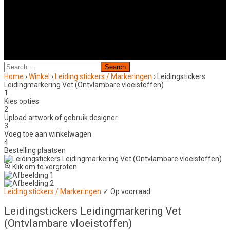
Search
for:
Home
›
Winkel
›
Leiding stickers / Markeringen
›
Leidingstickers
Leidingmarkering Vet (Ontvlambare vloeistoffen)
1
Kies opties
2
Upload artwork of gebruik designer
3
Voeg toe aan winkelwagen
4
Bestelling plaatsen
Klik om te vergroten
Leiding stickers / Markeringen
✓ Op voorraad
Leidingstickers Leidingmarkering Vet
(Ontvlambare vloeistoffen)