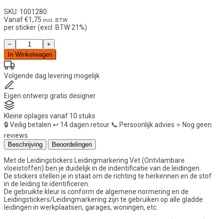
SKU: 1001280
Vanaf
€
1,75
incl. BTW
per sticker (excl. BTW 21%)
Leidingstickers
−
+
Leidingmarkering
In Winkelwagen
Vet
(Ontvlambare
vloeistoffen)
Volgende dag
levering mogelijk
aantal
Eigen ontwerp
gratis designer
Kleine oplages
vanaf 10 stuks
🔒
Veilig betalen
↩️
14 dagen retour
📞
Persoonlijk advies
⭐
Nog geen
reviews
Beschrijving
Beoordelingen
Met de Leidingstickers Leidingmarkering Vet (Ontvlambare
vloeistoffen) ben je duidelijk in de indentificatie van de leidingen.
De stickers stellen je in staat om de richting te herkennen en de stof
in de leiding te identificeren.
De gebruikte kleur is conform de algemene normering en de
Leidingstickers/Leidingmarkering zijn te gebruiken op alle gladde
leidingen in werkplaatsen, garages, woningen, etc.