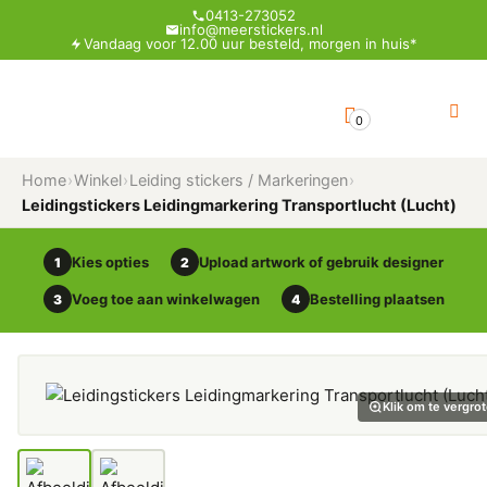
0413-273052
info@meerstickers.nl
Vandaag voor 12.00 uur besteld, morgen in huis*
0
Home
›
Winkel
›
Leiding stickers / Markeringen
›
Leidingstickers Leidingmarkering Transportlucht (Lucht)
Kies opties
Upload artwork of gebruik designer
1
2
Voeg toe aan winkelwagen
Bestelling plaatsen
3
4
Klik om te vergro