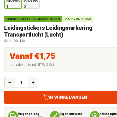
LEIDING STICKERS / MARKERINGEN
✓ OP VOORRAAD
Leidingstickers Leidingmarkering
Transportlucht (Lucht)
SKU: 1001120
Vanaf
€
1,75
per sticker (excl. BTW 21%)
−
+
LEIDINGSTICKERS
LEIDINGMARKERING
TRANSPORTLUCHT
IN WINKELWAGEN
(LUCHT)
AANTAL
Volgende dag
Eigen ontwerp
Kleine opl