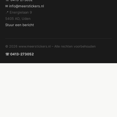
✉ info@meerstickers.nl
📍 Energielaan 9
5405 AD, Uden
Stuur een bericht
© 2026 www.meerstickers.nl – Alle rechten voorbehouden
☏ 0413-273052