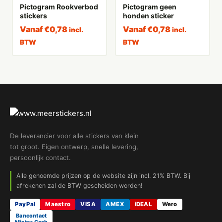
Pictogram Rookverbod
Pictogram geen
stickers
honden sticker
Vanaf
€
0,78
Vanaf
€
0,78
incl.
incl.
BTW
BTW
De leverancier voor alle stickers van klein
tot groot. Eigen ontwerp, snelle levering,
persoonlijk contact.
Alle genoemde prijzen op de website zijn incl. 21% BTW. Bij
afrekenen zal de BTW gescheiden worden!
PayPal
Maestro
VISA
AMEX
iDEAL
Wero
Bancontact
Mister Cash