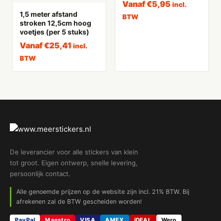
Vanaf
€
5,95
incl.
1,5 meter afstand
BTW
stroken 12,5cm hoog
voetjes (per 5 stuks)
Vanaf
€
25,41
incl.
BTW
De leverancier voor alle stickers van klein
tot groot. Eigen ontwerp, snelle levering,
persoonlijk contact.
Alle genoemde prijzen op de website zijn incl. 21% BTW. Bij
afrekenen zal de BTW gescheiden worden!
PayPal
Maestro
VISA
AMEX
iDEAL
Wero