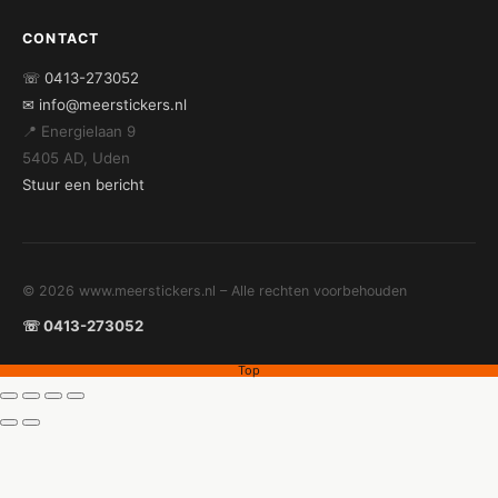
CONTACT
☏ 0413-273052
✉ info@meerstickers.nl
📍 Energielaan 9
5405 AD, Uden
Stuur een bericht
© 2026 www.meerstickers.nl – Alle rechten voorbehouden
☏ 0413-273052
Top