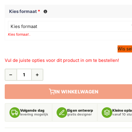
Kies formaat
*
Kies formaat
Kies formaat .
Wis se
Vul de juiste opties voor dit product in om te bestellen!
−
+
LEIDINGSTICKERS
LEIDINGMARKERING
PROPAAN
IN WINKELWAGEN
(GASSEN)
AANTAL
Volgende dag
Eigen ontwerp
Kleine opl
levering mogelijk
gratis designer
vanaf 10 st