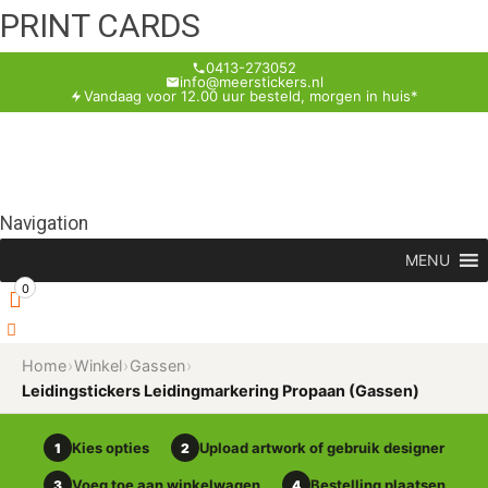
PRINT CARDS
0413-273052
info@meerstickers.nl
Vandaag voor 12.00 uur besteld, morgen in huis*
Navigation
MENU
0
Home
›
Winkel
›
Gassen
›
Leidingstickers Leidingmarkering Propaan (Gassen)
Kies opties
Upload artwork of gebruik designer
1
2
Voeg toe aan winkelwagen
Bestelling plaatsen
3
4