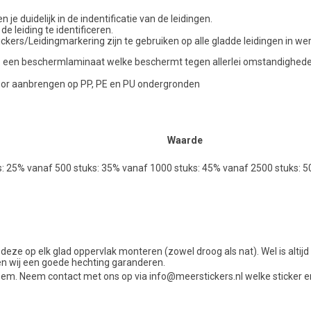
e duidelijk in de indentificatie van de leidingen.
de leiding te identificeren.
kers/Leidingmarkering zijn te gebruiken op alle gladde leidingen in we
ncl. een beschermlaminaat welke beschermt tegen allerlei omstandigheden 
voor aanbrengen op PP, PE en PU ondergronden
Waarde
s: 25% vanaf 500 stuks: 35% vanaf 1000 stuks: 45% vanaf 2500 stuks: 
 deze op elk glad oppervlak monteren (zowel droog als nat). Wel is alti
en wij een goede hechting garanderen.
em. Neem contact met ons op via info@meerstickers.nl welke sticker e