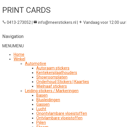
PRINT CARDS
0413-273052
|
info@meerstickers.nl
|
Vandaag voor 12.00 uur 
Navigation
MENU
MENU
Home
Winkel
Automotive
Autoraam stickers
Kentekenplaathouders
Showroomplaten
Onderhoud Stickers | Kaartjes
Wielnaaf stickers
Leiding stickers / Markeringen
Basen
Blusleidingen
Gassen
Lucht
Onontvlambare vloeistoffen
Ontvlambare vloeistoffen
Pijlen