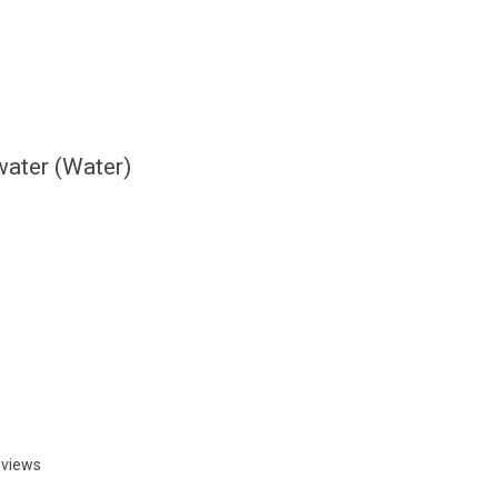
water (Water)
eviews