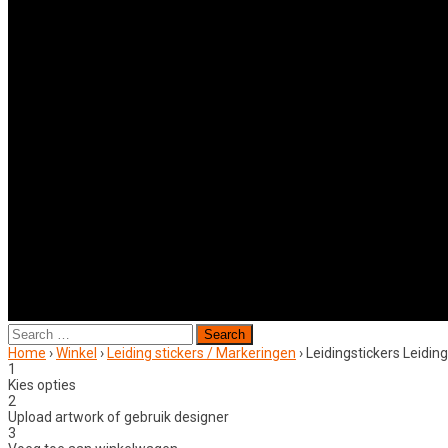
Search
for:
Home
›
Winkel
›
Leiding stickers / Markeringen
›
Leidingstickers Leidi
1
Kies opties
2
Upload artwork of gebruik designer
3