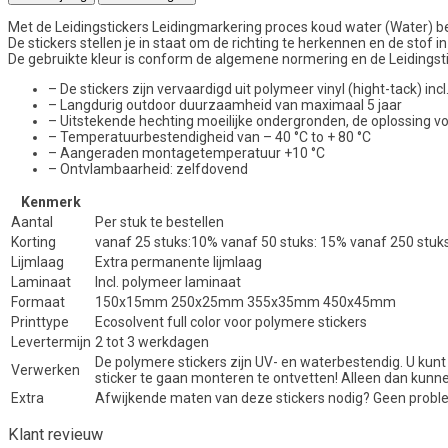
Met de Leidingstickers Leidingmarkering proces koud water (Water) ben j
De stickers stellen je in staat om de richting te herkennen en de stof in 
De gebruikte kleur is conform de algemene normering en de Leidingstic
– De stickers zijn vervaardigd uit polymeer vinyl (hight-tack) i
– Langdurig outdoor duurzaamheid van maximaal 5 jaar
– Uitstekende hechting moeilijke ondergronden, de oplossing 
– Temperatuurbestendigheid van – 40 °C to + 80 °C
– Aangeraden montagetemperatuur +10 °C
– Ontvlambaarheid: zelfdovend
Kenmerk
Aantal
Per stuk te bestellen
Korting
vanaf 25 stuks:10% vanaf 50 stuks: 15% vanaf 250 stuk
Lijmlaag
Extra permanente lijmlaag
Laminaat
Incl. polymeer laminaat
Formaat
150x15mm 250x25mm 355x35mm 450x45mm
Printtype
Ecosolvent full color voor polymere stickers
Levertermijn
2 tot 3 werkdagen
De polymere stickers zijn UV- en waterbestendig. U kunt
Verwerken
sticker te gaan monteren te ontvetten! Alleen dan kunn
Extra
Afwijkende maten van deze stickers nodig? Geen proble
Klant revieuw