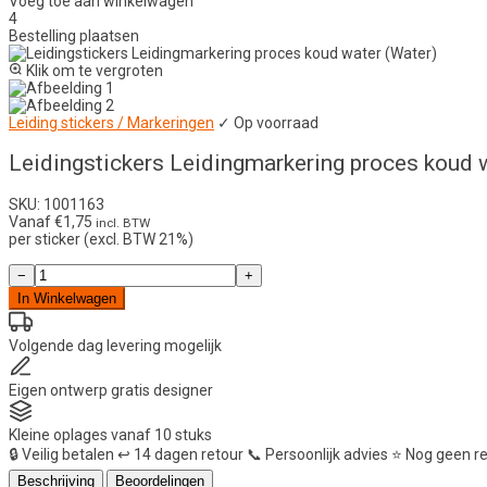
Voeg toe aan winkelwagen
4
Bestelling plaatsen
Klik om te vergroten
Leiding stickers / Markeringen
✓ Op voorraad
Leidingstickers Leidingmarkering proces koud 
SKU: 1001163
Vanaf
€
1,75
incl. BTW
per sticker (excl. BTW 21%)
Leidingstickers
−
+
Leidingmarkering
In Winkelwagen
proces
koud
water
Volgende dag
levering mogelijk
(Water)
aantal
Eigen ontwerp
gratis designer
Kleine oplages
vanaf 10 stuks
🔒
Veilig betalen
↩️
14 dagen retour
📞
Persoonlijk advies
⭐
Nog geen r
Beschrijving
Beoordelingen