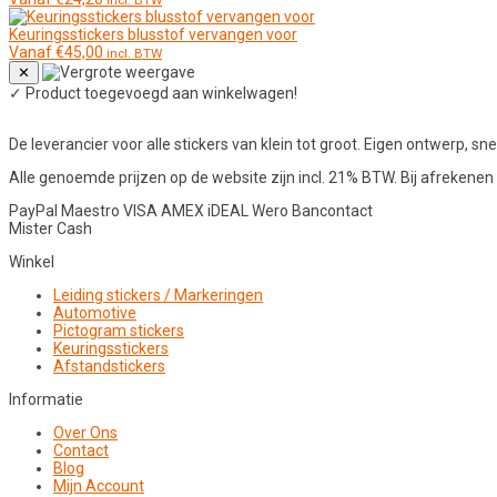
incl. BTW
Keuringsstickers blusstof vervangen voor
Vanaf
€
45,00
incl. BTW
✕
✓
Product toegevoegd aan winkelwagen!
De leverancier voor alle stickers van klein tot groot. Eigen ontwerp, snel
Alle genoemde prijzen op de website zijn incl. 21% BTW. Bij afreken
PayPal
Maestro
VISA
AMEX
iDEAL
Wero
Bancontact
Mister Cash
Winkel
Leiding stickers / Markeringen
Automotive
Pictogram stickers
Keuringsstickers
Afstandstickers
Informatie
Over Ons
Contact
Blog
Mijn Account