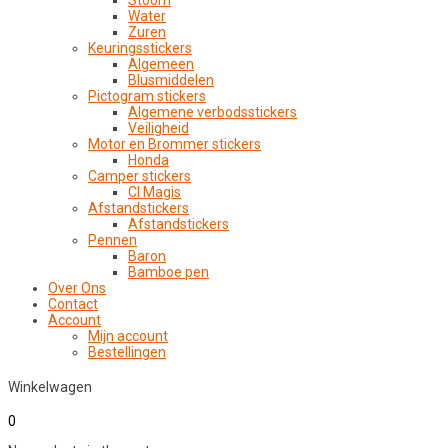
Stoom
Water
Zuren
Keuringsstickers
Algemeen
Blusmiddelen
Pictogram stickers
Algemene verbodsstickers
Veiligheid
Motor en Brommer stickers
Honda
Camper stickers
CI Magis
Afstandstickers
Afstandstickers
Pennen
Baron
Bamboe pen
Over Ons
Contact
Account
Mijn account
Bestellingen
Winkelwagen
0