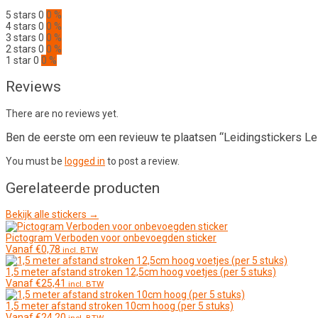
5 stars
0
0 %
4 stars
0
0 %
3 stars
0
0 %
2 stars
0
0 %
1 star
0
0 %
Reviews
There are no reviews yet.
Ben de eerste om een revieuw te plaatsen “Leidingstickers Le
You must be
logged in
to post a review.
Gerelateerde producten
Bekijk alle stickers →
Pictogram Verboden voor onbevoegden sticker
Vanaf
€
0,78
incl. BTW
1,5 meter afstand stroken 12,5cm hoog voetjes (per 5 stuks)
Vanaf
€
25,41
incl. BTW
1,5 meter afstand stroken 10cm hoog (per 5 stuks)
Vanaf
€
24,20