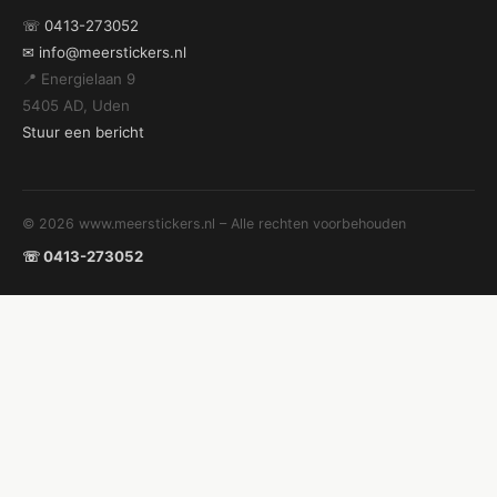
☏ 0413-273052
✉ info@meerstickers.nl
📍 Energielaan 9
5405 AD, Uden
Stuur een bericht
© 2026 www.meerstickers.nl – Alle rechten voorbehouden
☏ 0413-273052