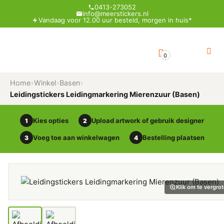
0413-273052
info@meerstickers.nl
Vandaag voor 12.00 uur besteld, morgen in huis*
0
Home
›
Winkel
›
Basen
›
Leidingstickers Leidingmarkering Mierenzuur (Basen)
Kies opties
Upload artwork of gebruik designer
1
2
Voeg toe aan winkelwagen
Bestelling plaatsen
3
4
Klik om te vergro