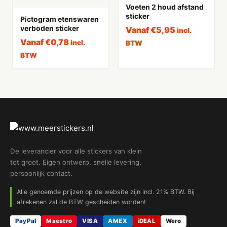
Voeten 2 houd afstand
sticker
Pictogram etenswaren
verboden sticker
Vanaf
€
5,95
incl.
Vanaf
€
0,78
incl.
BTW
BTW
De leverancier voor alle stickers van klein
tot groot. Eigen ontwerp, snelle levering,
persoonlijk contact.
Alle genoemde prijzen op de website zijn incl. 21% BTW. Bij
afrekenen zal de BTW gescheiden worden!
PayPal
Maestro
VISA
AMEX
iDEAL
Wero