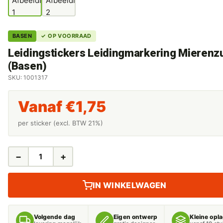
BASEN
✓ OP VOORRAAD
Leidingstickers Leidingmarkering Mierenz
(Basen)
SKU: 1001317
Vanaf
€
1,75
per sticker (excl. BTW 21%)
−
+
LEIDINGSTICKERS
LEIDINGMARKERING
MIERENZUUR
IN WINKELWAGEN
(BASEN)
AANTAL
Volgende dag
Eigen ontwerp
Kleine opl